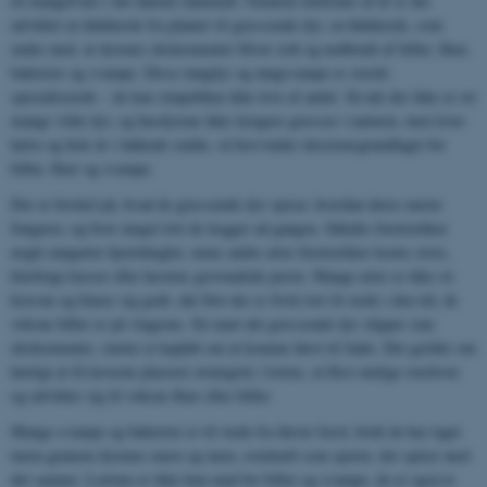
en mangelvare i det danske landskab. Gennem millioner af år er der
udviklet en fødekæde fra planter til græssende dyr, en fødekæde, som
ender med, at dyrenes ekskrementer bliver ædt og nedbrudt af biller, fluer,
bakterier og svampe. Disse møgdyr og møgsvampe er stærkt
specialiserede – de kan simpelthen ikke leve af andet. Så når der ikke er ret
mange vilde dyr, og husdyrene ikke længere græsser i naturen, men lever
halve og hele år i lukkede stalde, så forsvinder eksistensgrundlaget for
biller, fluer og svampe.
Der er forskel på, hvad de græssende dyr spiser, hvordan deres maver
fungerer, og hvor meget lort de lægger ad gangen. Således foretrækker
nogle møgarter hjortekugler, mens andre arter foretrækker koens store,
klæbrige kasser eller hestens grovmalede pærer. Mange arter er ikke så
kræsne og klarer sig godt, når blot der er frisk lort til stede i den tid, de
voksne biller er på vingerne. Så snart det græssende dyr slipper sine
ekskrementer, starter et kapløb om at komme først til fadet. Det gælder om
hurtigt at få larverne placeret strategisk i lorten, så flest mulige overlever
og udvikler sig til voksne fluer eller biller.
Mange svampe og bakterier er til stede fra første færd, fordi de har taget
turen gennem dyrenes mave og tarm, eventuelt som sporer, der spirer med
det samme. Lortene er ikke kun mad for biller og svampe, de er også et