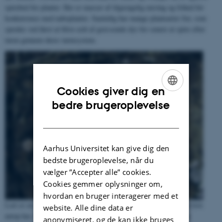
spirebed for planter. Her er masser af tilgængelig næring og frihed for
konkurrence med naboplanter. Samtidig har mange plantearter frø, som
spredes ved først at blive ædt af græssende dyr for senere at spire efter
turen gennem deres tarmsystem.
Cookies giver dig en
ENGLISH
bedre brugeroplevelse
DANISH
Aarhus Universitet kan give dig den
bedste brugeroplevelse, når du
vælger ”Accepter alle” cookies.
Cookies gemmer oplysninger om,
hvordan en bruger interagerer med et
Lort er en ressource for mange arter som har specialiseret sig i at leve
website. Alle dine data er
netop her. På billedet ses stor priksvamp (
Poronia punctata
) som
anonymiseret, og de kan ikke bruges