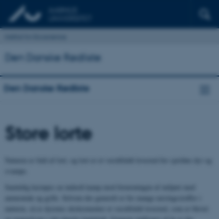
Institut for Ecoscience
Den Danske Rødliste
Den Danske Rødliste
Store lorte
Naturen er fuld af lort, og lort er et værdifuldt levested for sjældne dyr og
svampe.
Samtidig kæmpes en indædt kamp mod forureningen af miljøet med
ammoniak og gylle. Selvom der generelt er for mange næringsstoffer i
naturen, så er dyrenes ekskrementer et værdifuldt levested, som er blevet