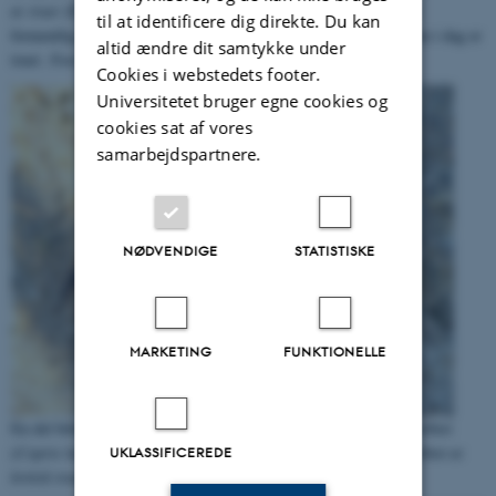
er
truet
(EN). Arten findes kun på solbagte hestepærer og det er
til at identificere dig direkte. Du kan
formentlig manglen på disse, der er den primære årsag til, at arten i dag er
altid ændre dit samtykke under
truet.
Foto: Rasmus Ejrnæs ©
Cookies i webstedets footer.
Universitetet bruger egne cookies og
cookies sat af vores
samarbejdspartnere.
NØDVENDIGE
STATISTISKE
MARKETING
FUNKTIONELLE
En del biller har også specialiseret sig livet med lort. Her månetorbist
(
Copris lunaris
) som lever af lort fra køer, får og heste. Månetorbist er
UKLASSIFICEREDE
kritisk truet
(CR).
Foto: Ole Martin
©