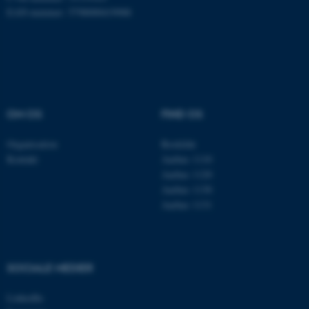
EAN-nummer: 5798000419988
Navn
Udbyder / Domæne
be_typo_user
TYPO3 Association
.au.dk
OM OS
FIND OS
fe_typo_user
Typo3 Association
Organisation
Roskilde
.au.dk
Kontakt
Aarhus 1110
Aarhus 1120
Aarhus 1130
Aarhus 1131
SOCIALE MEDIER
LinkedIn