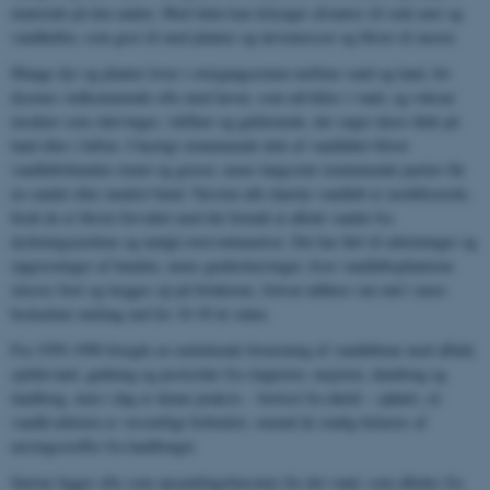
materiale på den anden. Med tiden kan åslynger afsnøres til små søer og
vandhuller, som gror til med planter og tørvemosser og bliver til moser.
Mange dyr og planter lever i overgangszonen mellem vand og land, for
dyrenes vedkommende ofte med larver, som udvikles i vand, og voksne
insekter som slørvinger, vårfluer og guldsmede, der søger deres føde på
land eller i luften. I hastigt strømmende dele af vandløbet bliver
vandløbsbunden stenet og gruset, mens langsomt strømmende partier får
en sandet eller mudret bund. Næsten alle danske vandløb er modificerede,
fordi de er blevet forvaltet med det formål at aflede vandet fra
dyrkningsjordene og undgå oversvømmelser. Det har ført til udretninger og
opgravninger af bunden, mens grødeskæringer, hvor vandløbsplanterne
skæres bort og lægges op på brinkerne, fortsat udføres om end i mere
beskedent omfang end for 10-30 år siden.
Fra 1950-1990 foregik en omfattende forurening af vandløbene med affald,
spildevand, gødning og pesticider fra slagterier, mejerier, dambrug og
landbrug, men i dag er denne praksis – bortset fra uheld – ophørt, så
vandkvaliteten er væsentligt forbedret, omend de stadig belastes af
næringsstoffer fra landbruget.
Søerne ligger ofte som opsamlingsbassiner for det vand, som afledes fra