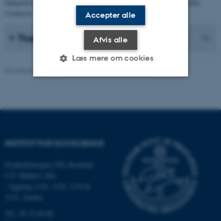
kategoriseret som
sårbar
(VU).
Foto: Marek Szczepanek, Wikimedia
Commons
Accepter alle
Trusler mod rødlistede arter
Afvis alle
Læs mere om cookies
Revideret 13.11.2025
-
Jesper Erenskjold Moeslund
Nødvendige
Statistiske
Marketing
Funktionelle
Uklassificerede
INSTITUT FOR ECOSCIENCE
Nødvendige cookies hjælper
Frederiksborgvej 399, Roskilde
med at gøre hjemmesiden
C.F. Møllers Allé,
brugbar ved at aktivere nogle
- bygning 1110, 1120, 1130 &
grundlæggende funktioner
1131, Aarhus
som navigation mm.
Tlf.: 87 15 00 00
Hjemmesiden kan ikke