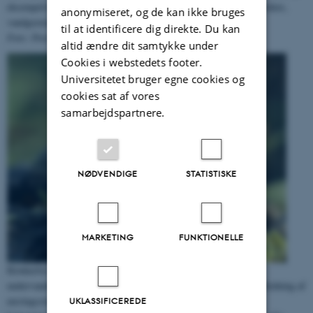
eksempelvis planter, padder, guldsmede, fisk, vandkalve, vandtrædere,
anonymiseret, og de kan ikke bruges
vandgravere, hvirvlere og klobiller.
til at identificere dig direkte. Du kan
Foto: Peter Wind ©
altid ændre dit samtykke under
Cookies i webstedets footer.
Universitetet bruger egne cookies og
cookies sat af vores
samarbejdspartnere.
NØDVENDIGE
STATISTISKE
MARKETING
FUNKTIONELLE
Klokkefrø lever i varme, solbeskinnede vandhuller med
undervandsvegetation og dens levesteder er truet af tilgroning, tilledning af
næringsstoffer, samt udsætning af ænder og fisk. Klokkefrø er
UKLASSIFICEREDE