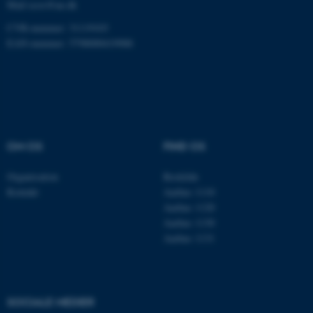
Mail
ecos@au.dk
fungerer uden disse cookies.
CVR-nummer: 31119103
EAN-nummer: 5798000419988
Navn
Udbyder / Domæne
be_typo_user
TYPO3 Association
.au.dk
OM OS
FIND OS
fe_typo_user
Typo3 Association
.au.dk
Organisation
Roskilde
Kontakt
Aarhus 1110
Aarhus 1120
Aarhus 1130
Aarhus 1131
SOCIALE MEDIER