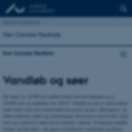
Institut for Ecoscience
Den Danske Rødliste
Den Danske Rødliste
Vandløb og søer
Der findes ca. 64.000 km vandløb fordelt over hele Danmark og ca.
2
120.000 søer og vandhuller over 100 m
. Vandløb og søer er typisk dannet
under sidste istid, hvor smeltevandet har gravet sig ned i aflejringerne, og
afløbsvandet har samlet sig i fordybninger. Processen er fortsat efter sidste
istid og er med til at skabe fortsat dynamik i ådalene. Et naturligt vandløb
slynger sig hele tiden – der gnaves af brinkerne i strømsiden og aflejres