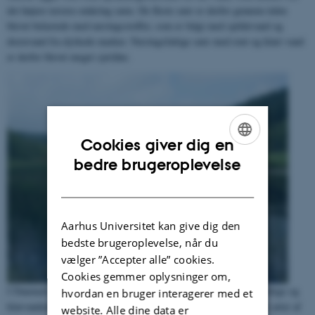
det højere terræn omkring søen. De fleste søer er derfor gennem tiden
blevet belastede med næringsstoffer, som er fulgt med spildevand og
drænvand fra dyrkede marker. Næringsfattige søer med rent og klart vand
er derfor blevet meget sjældne.
Cookies giver dig en
ENGLISH
bedre brugeroplevelse
DANISH
Aarhus Universitet kan give dig den
bedste brugeroplevelse, når du
vælger ”Accepter alle” cookies.
Cookies gemmer oplysninger om,
I Danmark findes omkring 120.000 søer, og særligt de næringsfattige og
hvordan en bruger interagerer med et
klarvandede søer har stor værdi som levesteder for en lang række arter af
website. Alle dine data er