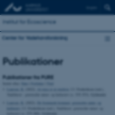
English
Institut for Ecoscience
Center for Vadehavsforskning
Publikationer
Publikationer fra PURE
Sortér efter:
Dato
|
Forfatter
|
Titel
Laursen, K.
(2022).
At rejse er at overleve
. I J. Frederiksen (red.),
Vadehavet : grænseløs natur- og kulturarv
(s. 335-353). Gyldendal.
Laursen, K.
(2022).
De fremmede kommer: grænseløs natur- og
kulturarv
. I J. Frederiksen (red.),
Vadehavet -grænseløs natur- og
kulturarv
(s. 375-389). Gyldendal.