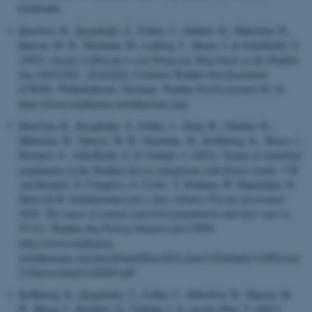
Gyldendal.
Kleefstra, R.
, Bregnballe, T.
, Frikke, J., Günther, K., Hälterlein, B.,
Hansen, M. B., Hornman, M., Ludwig, J., Meyer, J. & Scheiffarth, G.
(2022).
Trends of Migratory and Wintering Waterbirds in the Wadden
Sea 1987/1988 - 2019/2020
. Common Wadden Sea Secretariat
(CWSS), Wilhelmhaven, Germany. Wadden Sea Ecosystem Nr. 41
https://www.waddensea-worldheritage.org/
Kleefstra, R.
, Bregnballe, T.
, Frikke, J., Gnep, B., Günther, K.,
Hälterlein, B., Hansen, M. B., Hornman, M., Koffijberg, K., Meyer, J.,
Reichert, G., Scheiffarth, G. & Umland, J. (2022).
Trends of waterbird
populations in the Wadden Sea in comparison with flyway trends
. I M.
van Roomen, G. Citegetse, O. Crowe, T. Dodman, W. Hagemeijer, K.
Meise & H. Schekkerman (red.),
East Atlantic Flyway assessment
2020: The status of coastal waterbird populations and their sites
(s.
55-61). Wadden Sea Flyway Initiative p/a CWSS.
https://www.waddensea-
worldheritage.org/sites/default/files/2022_East%20Atlantic%20Flyway
%20assessment%202020.pdf
Koffijberg, K.
, Bregnballe, T.
, Frikke, J., Hälterlein, B., Hansen, M.
B., Meyer, J., Reichert, G., Umland, J. & van der Meij, T. (2022).