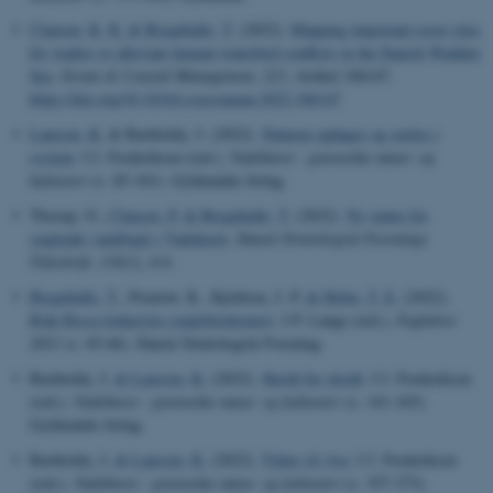
Clausen, K. K.
& Bregnballe, T.
(2022).
Mapping important roost sites
for waders to alleviate human-waterbird conflicts in the Danish Wadden
Sea
.
Ocean & Coastal Management
,
223
, Artikel 106147.
https://doi.org/10.1016/j.ocecoaman.2022.106147
Laursen, K.
& Bartholdy, J. (2022).
Naturen opdages og sættes i
system
. I J. Frederiksen (red.),
Vadehavet : grænseløs natur- og
kulturarv
(s. 85-101). Gyldendals forlag.
Thorup, O.
, Clausen, P.
& Bregnballe, T.
(2022).
Ny status for
ynglende vandfugle i Vadehavet
.
Dansk Ornitologisk Forenings
Tidsskrift
,
116
(1), 4-6.
Bregnballe, T.
, Prentow, K., Kjeldsen, J. P.
& Holm, T. E.
(2022).
Ride Rissa tridactyla (yngleforekomst)
. I P. Lange (red.),
Fugleåret
2021
(s. 65-66). Dansk Ornitologisk Forening.
Bartholdy, J.
& Laursen, K.
(2022).
Skridt for skridt
. I J. Frederiksen
(red.),
Vadehavet : grænseløs natur- og kulturarv
(s. 141-165).
Gyldendals forlag.
Bartholdy, J.
& Laursen, K.
(2022).
Tiden vil vise
. I J. Frederiksen
(red.),
Vadehavet : grænseløs natur- og kulturarv
(s. 357-373).