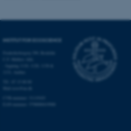
Navn
Udbyder / Domæne
be_typo_user
TYPO3 Association
.au.dk
INSTITUT FOR ECOSCIENCE
fe_typo_user
Typo3 Association
.au.dk
Frederiksborgvej 399, Roskilde
C.F. Møllers Allé,
- bygning 1110, 1120, 1130 &
1131, Aarhus
Tlf.: 87 15 00 00
Mail
ecos@au.dk
CVR-nummer: 31119103
EAN-nummer: 5798000419988
ASP.NET_SessionId
Microsoft Corporation
.au.dk