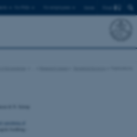
Find
ents
For PhDs
For employees
Dansk
 of Ecoscience
…
Research Areas
Terrestrial Ecology
Publications
nsen & N. Seirup
el spredning af
ogisk Jordbrug -