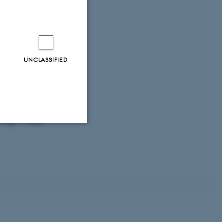
2012).
teproduktionen i
the problem
-760-001238, 1
UNCLASSIFIED
 in plants using
toffer i miljøet
Unclassified
tion etc. The