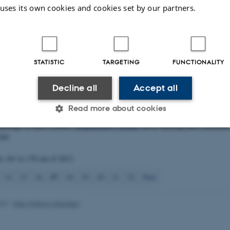
B.
, Elkjær, K., Korsgaard, M.
, Sørensen, P. B.
& Bonefeld-Jørgensen, E. C.
(
 uses its own cookies and cookies set by our partners.
moniterings, varslings- og beslutningsstøttesystemer for skadevoldere i plan
tneri og frugtavl
. Miljøstyrelsen. Miljøprojekt No. 1407
st.dk/Udgiv/publikationer/2012/06/978-87-92779-73-1.pdf
19).
Udnævnelse af ekspert til deltagelse i EU Kommissionens "Workshop on 
or the environmental risk assessment of gene drive modified insects"
, No. 2019
STATISTIC
TARGETING
FUNCTIONALITY
019.
Decline all
Accept all
2009).
Two new methods for early detection of the effects of herbicides effects
ournal of Planar Chromatography - Modern TLC
,
22
(1), 65-71.
Read more about cookies
rg/10.1556/JPC.22.2009.1.12
elweg, A. (Ed.) (2000).
Tungmetaller i miljøet
. In A. Helweg (Ed.),
Kemiske s
Gad.
Statistic
Targeting
Functionality
ts
161 to 170
out of
2612
17
14
15
16
18
19
20
21
22
Next
 it possible to use basic website functionality, e.g. naviga
 work without these cookies.
024
-
Else Vihlborg Staalsen