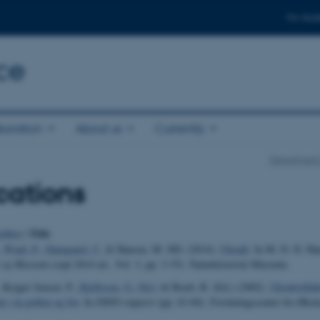
For stud
ce
boration
About us
Currently
Department
cations
Title
uthor
|
, Wind, P.
, Damgaard, C.
& Hansen, M. DD. (2014).
Ukrudt
. In M. D. D. Ha
 og Museum
(sept 2014 ed., Vol. 3, pp. 3-35). Naturhistorisk Museum.
 Kryger Jensen, P.
, Kjellsson, G. (Ed.)
& Boelt, B. (Ed.) (2002).
Ukontrollab
 via pollen og frø
. In
FØJO-rapport
(pp. 63-84). Forskningscenter for Økol