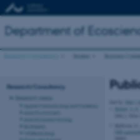
Department of Ecoscien
Research/Consultancy
Studies
Business Colla
Publi
Research/Consultancy
Research Areas
Sort by:
Date
|
A
Applied Marine Ecology and Modelling
Barfod, A. S.
Arctic Environment
(Eds.),
Natur
Arctic Ecosystem Ecology
Kjellsson, G.,
Biodiversity
GM-egenskaber
Wildlife Ecology
FØJO.
Freshwater Ecology