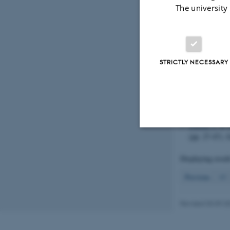
Pedersen, A. 
The university
Udredning om 
landbrug, gar
http://www2.m
Kjær, C.
, (20
formulation f
STRICTLY NECESSARY
p., Mar 27, 2
Ravn, H. W.
(
biomarkers
.
J
https://doi.o
Jensen, J.
& H
(pp. 27-47). 
Strictly necessary
Displaying resul
Previous
13
These cookies make
website does not
Revised 03.09.2