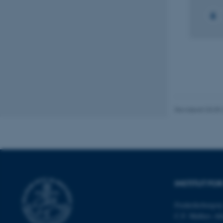
Nødvendige cooki
grundlæggende fu
cookies.
Navn
Revideret 03.09
be_typo_user
fe_typo_user
INSTITUT FO
Frederiksborgvej
C.F. Møllers All