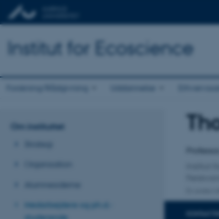
Institut for Ecoscience
Forskning/Rådgivning
Uddannelse
Erhvervss
Th
Titel
Om instituttet
Primær 
Strategi
Professor
Organisation
Institut 
Ferskva
Alumnesiderne
En anden ti
Medarbejdere og ph.d.-
KONTAKTI
studerende