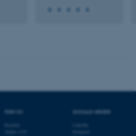
ere nogle
rer uden disse
 vores CMS-udbyder,
identificere en backend-
bruger er logget ind i
rbundet med Typo3-
emet. Det bruges generelt
ntifikator for at gøre det
præferencer, men i mange
 ikke nødvendigt, da det
lt af platformen, skønt
FIND OS
SOCIALE MEDIER
webstedsadministratorer. I
dstillet til at blive
en browsersession. Det
Roskilde
LinkedIn
entifikator i stedet for
Aarhus 1110
Instagram