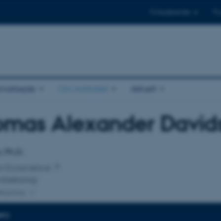
Til studerende
Til
amarbejde
Om instituttet
Aktuelt
omas Alexander David
tilknytning
, Ph.D.
for Ecoscience
ndsøkologi
lknytning
NFO