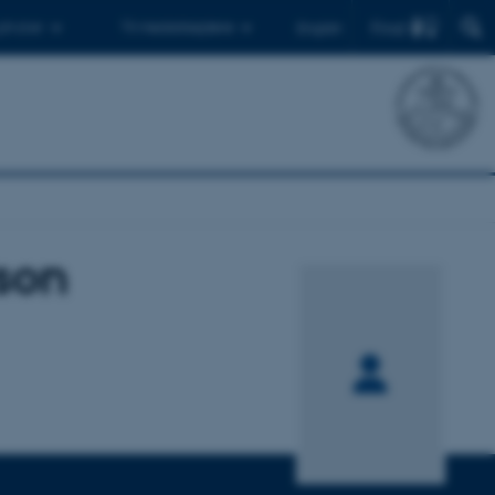
Find
 ph.d.er
Til medarbejdere
English
son