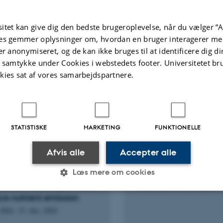
c Conservation: Marine and Freshwater
stems
itet kan give dig den bedste brugeroplevelse, når du vælger ”A
es gemmer oplysninger om, hvordan en bruger interagerer med
ællebedømt
Fagfællebedømt
Digital
Di
er anonymiseret, og de kan ikke bruges til at identificere dig d
version
ve
t samtykke under Cookies i webstedets footer. Universitetet br
vedhæftet
v
kies sat af vores samarbejdspartnere.
te projekter
Flere
KNINGSPROJEKT
FORSKNINGSPROJEKT
STATISTISKE
MARKETING
FUNKTIONELLE
AGRI: Use of nature-
GlacierPro: GlacierPr
d solutions in Danish
autonomous methan
Afvis alle
Accepter alle
cultural landscapes to
profiler for marine
Læs mere om cookies
ote biodiversity,
terminating outlet gl
eve climate targets and
1. jan. 2024
-
31. dec. 2026
ce nutrient emission
Statistiske
Marketing
Funktionelle
 2026
-
31. dec. 2032