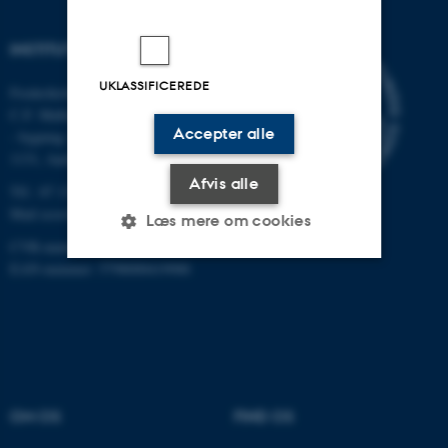
INSTITUT FOR ECOSCIENCE
UKLASSIFICEREDE
Frederiksborgvej 399, Roskilde
C.F. Møllers Allé,
Accepter alle
- bygning 1110, 1120, 1130 &
1131, Aarhus
Afvis alle
Tlf.: 87 15 00 00
Mail
ecos@au.dk
Læs mere om cookies
CVR-nummer: 31119103
EAN-nummer: 5798000419988
Nødvendige
Statistiske
Marketing
Funktionelle
Uklassificerede
OM OS
FIND OS
Nødvendige cookies hjælper
med at gøre hjemmesiden