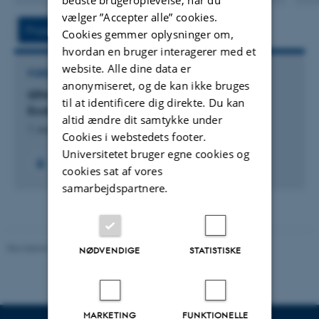
version
vælger ”Accepter alle” cookies.
vedhæftet
Projekt
Aktivitet
Cookies gemmer oplysninger om,
hvordan en bruger interagerer med et
website. Alle dine data er
FORSKNINGSPROJEKT
anonymiseret, og de kan ikke bruges
GTM: Center for Green Transition and Marine
til at identificere dig direkte. Du kan
Ecology
altid ændre dit samtykke under
1. august 2023
Cookies i webstedets footer.
Universitetet bruger egne cookies og
+59
cookies sat af vores
samarbejdspartnere.
Revideret 03.09.2024
-
Else Vihlborg Staalsen
NØDVENDIGE
STATISTISKE
MARKETING
FUNKTIONELLE