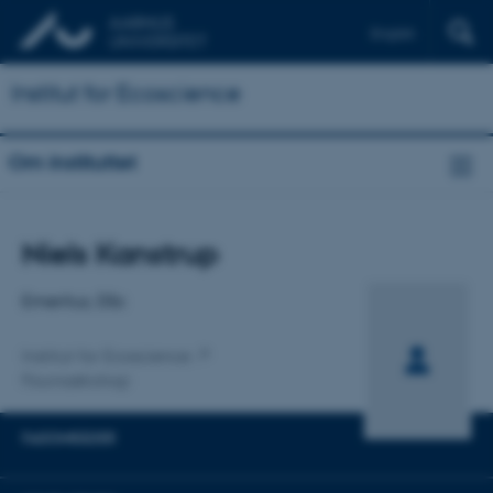
English
Institut for Ecoscience
Om instituttet
Titel
Niels Kanstrup
Primær tilknytning
Emeritus, DSc
Institut for Ecoscience
Faunaøkologi
FAGOMRÅDER