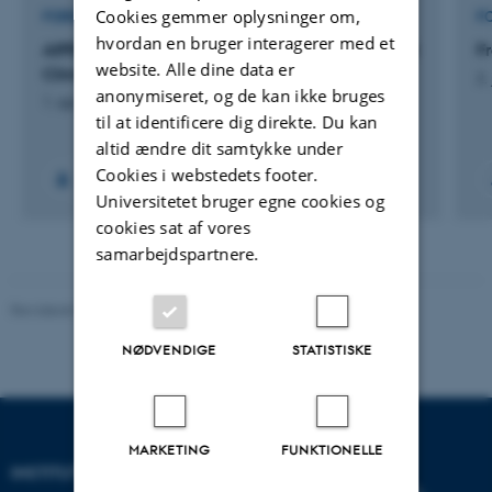
Cookies gemmer oplysninger om,
FORSKNINGSPROJEKT
F
hvordan en bruger interagerer med et
AfPEC: Agroforestry for People, Ecosystems and
F
website. Alle dine data er
Climate
2.
anonymiseret, og de kan ikke bruges
1. apr. 2024
-
31. mar. 2029
til at identificere dig direkte. Du kan
altid ændre dit samtykke under
Cookies i webstedets footer.
Universitetet bruger egne cookies og
cookies sat af vores
samarbejdspartnere.
Revideret 03.09.2024
-
Else Vihlborg Staalsen
NØDVENDIGE
STATISTISKE
MARKETING
FUNKTIONELLE
INSTITUT FOR ECOSCIENCE