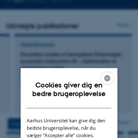
Mere
Aarhus C, 1120-316
telefonnummer
Udvalgte publikationer
Flere
TIDSSKRIFTARTIKEL
r
Simulation studies of Senegalese Grasshopper
ecosystem interactions III: – Optimization of
grasshopper control
Maiga, I. +3.
International Journal of Pest Management
Cookies giver dig en
ENGLISH
bedre brugeroplevelse
DANISH
Fagfællebedømt
Digital
version
Aarhus Universitet kan give dig den
vedhæftet
Flere
Projekter
Aktiviteter
bedste brugeroplevelse, når du
vælger ”Accepter alle” cookies.