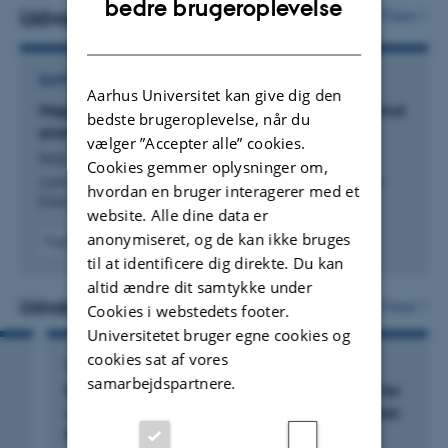
bedre brugeroplevelse
af dem.
Udvalgte publikationer
Flere
DANISH
RAPPORT
Aarhus Universitet kan give dig den
Mapping relative risk to seabirds from offshore wind
bedste brugeroplevelse, når du
energy developments in Danish waters
vælger ”Accepter alle” cookies.
Isojunno, S. +10.
Cookies gemmer oplysninger om,
Aarhus University, DCE - Danish Centre for Environment and
hvordan en bruger interagerer med et
Energy
website. Alle dine data er
anonymiseret, og de kan ikke bruges
Fagfællebedømt
til at identificere dig direkte. Du kan
Digital
version
altid ændre dit samtykke under
vedhæftet
Udvalgte aktiviteter
Flere
Cookies i webstedets footer.
Universitetet bruger egne cookies og
cookies sat af vores
DELTAGELSE ELLER ORGANISERING AF KONFERENCE
samarbejdspartnere.
Bird Numbers 2025: Synergies in monitoring for
conservation. 23rd conference of the European
Bird Census Council