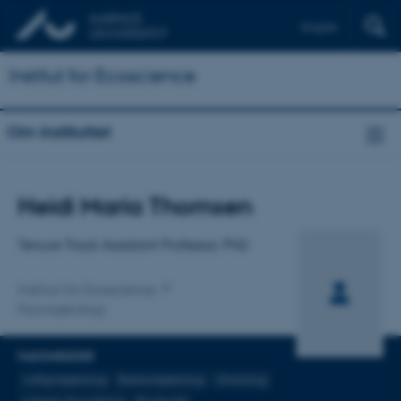
English
Institut for Ecoscience
Om instituttet
Titel
Heidi Maria Thomsen
Primær tilknytning
Tenure Track Assistant Professor, PhD
Institut for Ecoscience
Faunaøkologi
FAGOMRÅDER
Adfærdsøkologi
Bestandsøkologi
Ornitologi