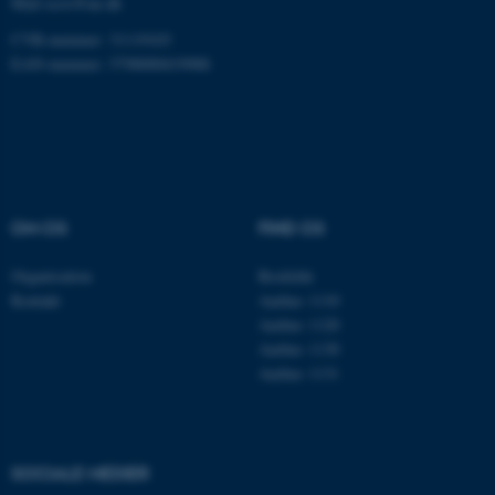
Mail
ecos@au.dk
Funktionelle
Uklassificerede
CVR-nummer: 31119103
EAN-nummer: 5798000419988
Nødvendige cookies hjælper
med at gøre hjemmesiden
brugbar ved at aktivere nogle
grundlæggende funktioner
som navigation mm.
OM OS
FIND OS
Hjemmesiden kan ikke
fungerer uden disse cookies.
Organisation
Roskilde
Kontakt
Aarhus 1110
Aarhus 1120
Aarhus 1130
Navn
Udbyder / Domæne
Aarhus 1131
be_typo_user
TYPO3 Association
.au.dk
SOCIALE MEDIER
fe_typo_user
Typo3 Association