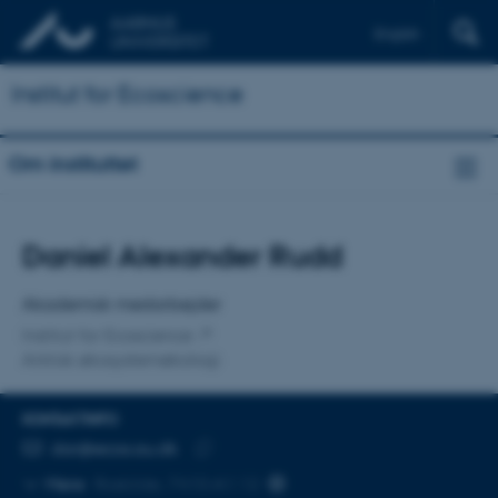
English
Institut for Ecoscience
Om instituttet
Titel
Daniel Alexander Rudd
Primær tilknytning
Akademisk medarbejder
Institut for Ecoscience
Arktisk økosystemøkologi
KONTAKTINFO
MAILADRESSE
dar@ecos.au.dk
Kopier
Mere
Roskilde, 7410-A1.12