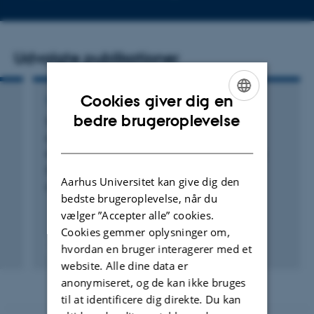
mailadresse
Udvalgte publikationer
Cookies giver dig en
TIDSSKRIFTARTIKEL
ENGLISH
bedre brugeroplevelse
Towards high-resolution land-cover
classification of greenland: A case study
DANISH
covering Kobbefjord, Disko and Zackenberg
Rudd, D. +2.
Aarhus Universitet kan give dig den
Remote Sensing
bedste brugeroplevelse, når du
vælger ”Accepter alle” cookies.
Cookies gemmer oplysninger om,
Fagfællebedømt
hvordan en bruger interagerer med et
Digital
website. Alle dine data er
version
anonymiseret, og de kan ikke bruges
vedhæftet
til at identificere dig direkte. Du kan