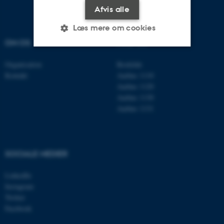
Afvis alle
Læs mere om cookies
OM OS
FIND OS
Organisation
Roskilde
Nødvendige
Statistiske
Marketing
Kontakt
Aarhus 1110
Funktionelle
Uklassificerede
Aarhus 1120
Aarhus 1130
Aarhus 1131
Nødvendige cookies hjælper
med at gøre hjemmesiden
brugbar ved at aktivere nogle
SOCIALE MEDIER
grundlæggende funktioner
som navigation mm.
LinkedIn
Hjemmesiden kan ikke
Instagram
Twitter
fungerer uden disse cookies.
Facebook