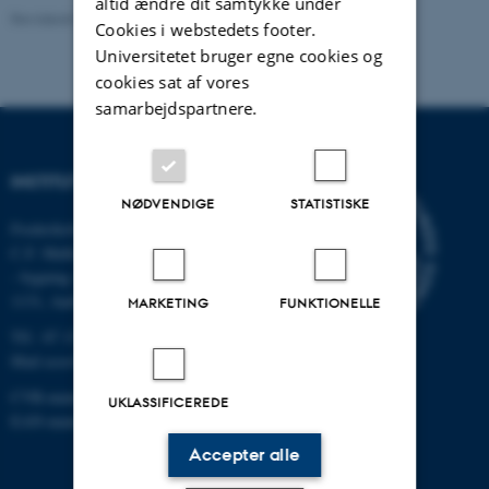
altid ændre dit samtykke under
Revideret 03.09.2024
-
Else Vihlborg Staalsen
Cookies i webstedets footer.
Universitetet bruger egne cookies og
cookies sat af vores
samarbejdspartnere.
INSTITUT FOR ECOSCIENCE
NØDVENDIGE
STATISTISKE
Frederiksborgvej 399, Roskilde
C.F. Møllers Allé,
- bygning 1110, 1120, 1130 &
1131, Aarhus
MARKETING
FUNKTIONELLE
Tlf.: 87 15 00 00
Mail
ecos@au.dk
CVR-nummer: 31119103
UKLASSIFICEREDE
EAN-nummer: 5798000419988
Accepter alle