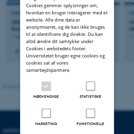
Cookies gemmer oplysninger om,
hvordan en bruger interagerer med et
FORSKNINGSPROJEKT
F
website. Alle dine data er
GTM: Center for Green Transition and Marine
O
anonymiseret, og de kan ikke bruges
Ecology
M
til at identificere dig direkte. Du kan
1. august 2023
1.
altid ændre dit samtykke under
Cookies i webstedets footer.
+59
Universitetet bruger egne cookies og
cookies sat af vores
samarbejdspartnere.
Revideret 03.09.2024
-
Else Vihlborg Staalsen
NØDVENDIGE
STATISTISKE
MARKETING
FUNKTIONELLE
INSTITUT FOR ECOSCIENCE