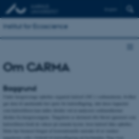
English
Institut for Ecoscience
Om CARMA
Baggrund
Under havgræsenge ophobes organisk kulstof (OC) i sedimenterne, hvilket
gør dem til anerkendte hot spots for kulstoflagring, idet deres kapacitet
som kulstofdræn kan måles direkte ved at analysere sedimentkerner
direkte fra havgræsengene. Tangskove er derimod ofte blevet ignoreret som
kulstofdræn fordi de vokser på stenede kyster, hvor kulstof ikke ophobes.
Dette har bremset brugen af konventionelle metoder til at vurdere
tangskoves rolle i forhold til kulstoflagring på havbunden. Dog viser