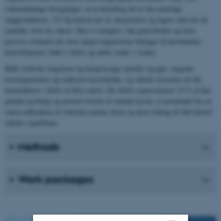
videnskabelige beregninger, at en betydelig del af den naturlige
tangproduktion, 173 Tg kulstof per år, eksporteres og lagres uden for de
områder, hvor de vokser. Men vi mangler i høj grad direkte og mere
præcise estimater på, hvor meget tangskovene bidrager til havbundens
kulstofdepoter, både I Arktis og andre steder i verden.
Både Arktiske tangskove og havgræsenge spreder sig pga. stigende
havtemperaturer og reduceret havisdække, og således forventes de blå
kulstofdræn i Arktis at blive større. Da Arktis repræsenterer 34 % af den
globale kystlinje og primært består af stenede kyster, er potentialet for en
større udbredelse af Arktiske marine skove og deres bidrag til blåt kulstof
således signifikant.
Methods
Work packages