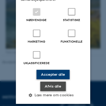
NØDVENDIGE
STATISTISKE
MARKETING
FUNKTIONELLE
Tidevandsområdet ved Kobbefjord / Foto: Scott Bennett©
Revideret 13.01.2026
-
Else Vihlborg Staalsen
UKLASSIFICEREDE
Accepter alle
Afvis alle
Læs mere om cookies
INSTITUT FOR ECOSCIENCE