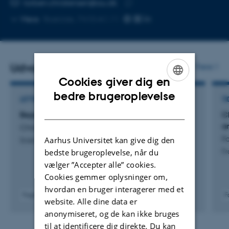
Kopier
torben.christensen@au.dk
telefonnummer
Kopier
Mere
Roskilde, 7410-A1.11
mailadresse
Udvalgte publikationer
Flere
Cookies giver dig en
ENGLISH
bedre brugeroplevelse
LETTER
TI
DANISH
Beyond averages: Why Arctic extremes matter
C
a
Christensen, T.
F
Aarhus Universitet kan give dig den
Science Advances
bedste brugeroplevelse, når du
Fr
vælger ”Accepter alle” cookies.
Cookies gemmer oplysninger om,
hvordan en bruger interagerer med et
Fagfællebedømt
F
website. Alle dine data er
Digital
anonymiseret, og de kan ikke bruges
version
vedhæftet
til at identificere dig direkte. Du kan