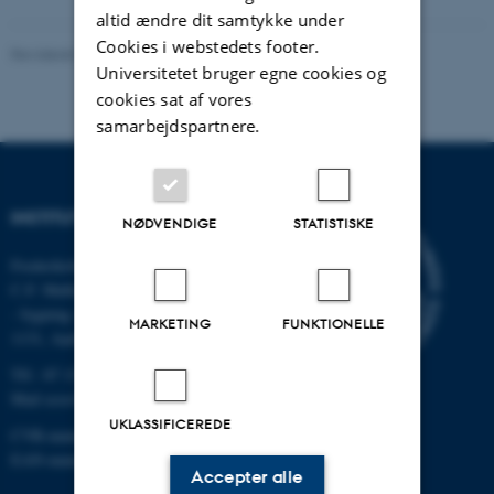
altid ændre dit samtykke under
Cookies i webstedets footer.
Revideret 03.09.2024
-
Else Vihlborg Staalsen
Universitetet bruger egne cookies og
cookies sat af vores
samarbejdspartnere.
INSTITUT FOR ECOSCIENCE
NØDVENDIGE
STATISTISKE
Frederiksborgvej 399, Roskilde
C.F. Møllers Allé,
- bygning 1110, 1120, 1130 &
MARKETING
FUNKTIONELLE
1131, Aarhus
Tlf.: 87 15 00 00
Mail
ecos@au.dk
UKLASSIFICEREDE
CVR-nummer: 31119103
EAN-nummer: 5798000419988
Accepter alle