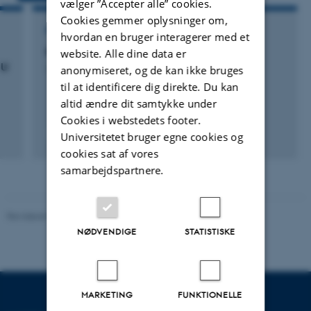
vælger ”Accepter alle” cookies.
Cookies gemmer oplysninger om,
FORSKNINGSPROJEKT
hvordan en bruger interagerer med et
NERO: Nuuk Basic
website. Alle dine data er
EU
anonymiseret, og de kan ikke bruges
1. juni 2007
til at identificere dig direkte. Du kan
altid ændre dit samtykke under
Cookies i webstedets footer.
+3
Universitetet bruger egne cookies og
cookies sat af vores
samarbejdspartnere.
Revideret 03.09.2024
-
Else Vihlborg Staalsen
NØDVENDIGE
STATISTISKE
MARKETING
FUNKTIONELLE