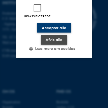
INSTITUT FOR ECOSCIENCE
Frederiksborgvej 399, Roskilde
UKLASSIFICEREDE
C.F. Møllers Allé,
- bygning 1110, 1120, 1130 &
Accepter alle
1131, Aarhus
Tlf.: 87 15 00 00
Afvis alle
Mail
ecos@au.dk
Læs mere om cookies
CVR-nummer: 31119103
EAN-nummer: 5798000419988
Nødvendige
Statistiske
Marketing
Funktionelle
Uklassificerede
OM OS
FIND OS
Nødvendige cookies hjælper
Organisation
Roskilde
med at gøre hjemmesiden
Kontakt
Aarhus 1110