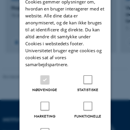
Cookies gemmer oplysninger om,
Prognose- og varslingssystem for luftkvalitet
V
hvordan en bruger interagerer med et
o
website. Alle dine data er
14. maj 2024
-
20. dec. 2024
lu
anonymiseret, og de kan ikke bruges
1.
til at identificere dig direkte. Du kan
altid ændre dit samtykke under
Cookies i webstedets footer.
Universitetet bruger egne cookies og
cookies sat af vores
samarbejdspartnere.
Revideret 03.09.2024
-
Else Vihlborg Staalsen
NØDVENDIGE
STATISTISKE
MARKETING
FUNKTIONELLE
INSTITUT FOR ECOSCIENCE