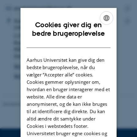
mailadresse
MAILADRESSE
stinebredgaard@sm.au.dk
ADRESSE
Kopie
Stine Bredgaard
Science Museerne
maila
Cookies giver dig en
Offentlige foredrag i Naturvidenskab
Kopie
ENGLISH
bedre brugeroplevelse
C.F. Møllers Allé 2
adres
DANISH
Bygning 1521
8000 Aarhus C
Danmark
Aarhus Universitet kan give dig den
Se på kort
bedste brugeroplevelse, når du
vælger ”Accepter alle” cookies.
Se Pure-profil
Cookies gemmer oplysninger om,
hvordan en bruger interagerer med et
website. Alle dine data er
anonymiseret, og de kan ikke bruges
Revideret 03.09.2024
-
Else Vihlborg Staalsen
til at identificere dig direkte. Du kan
altid ændre dit samtykke under
Cookies i webstedets footer.
Universitetet bruger egne cookies og