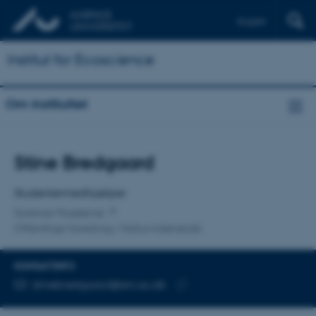
English
Institut for Ecoscience
Om instituttet
Titel
Stine Bredgaard
Primær tilknytning
Studentermedhjælper
Science Museerne
Offentlige foredrag i Naturvidenskab
KONTAKTINFO
MAILADRESSE
stinebredgaard@sm.au.dk
Kopier