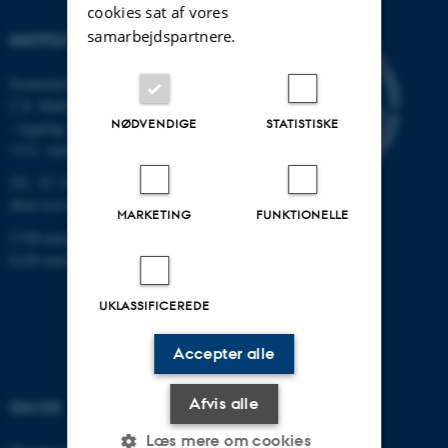
cookies sat af vores
samarbejdspartnere.
INSTITUT FOR ECOSCIENCE
Frederiksborgvej 399, Roskilde
C.F. Møllers Allé,
NØDVENDIGE
STATISTISKE
- bygning 1110, 1120, 1130 &
1131, Aarhus
Tlf.: 87 15 00 00
Mail
ecos@au.dk
MARKETING
FUNKTIONELLE
CVR-nummer: 31119103
EAN-nummer: 5798000419988
UKLASSIFICEREDE
Accepter alle
Afvis alle
OM OS
FIND OS
Læs mere om cookies