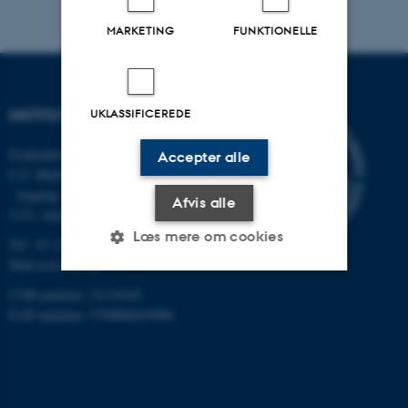
MARKETING
FUNKTIONELLE
INSTITUT FOR ECOSCIENCE
UKLASSIFICEREDE
Frederiksborgvej 399, Roskilde
Accepter alle
C.F. Møllers Allé,
- bygning 1110, 1120, 1130 &
Afvis alle
1131, Aarhus
Læs mere om cookies
Tlf.: 87 15 00 00
Mail
ecos@au.dk
CVR-nummer: 31119103
Nødvendige
Statistiske
Marketing
EAN-nummer: 5798000419988
Funktionelle
Uklassificerede