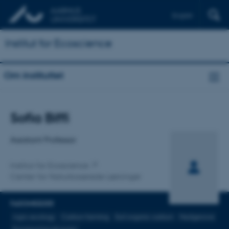
English
Institut for Ecoscience
Om instituttet
Titel
Sofia Biffi
Primær tilknytning
Assistant Professor
Institut for Ecoscience
Center for Naturbaserede Løsninger
FAGOMRÅDER
Agro-ecology
Carbon farming
Soil organic carbon
Hedgerows