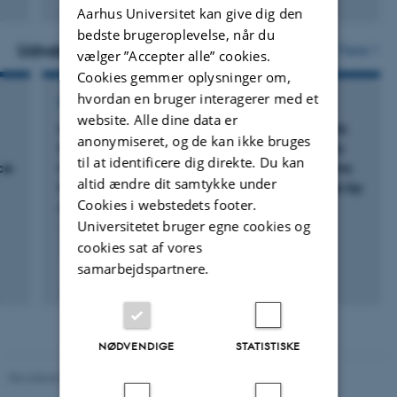
Digital
Aarhus Universitet kan give dig den
version
bedste brugeroplevelse, når du
vedhæftet
Udvalgte projekter
Flere
vælger ”Accepter alle” cookies.
Cookies gemmer oplysninger om,
hvordan en bruger interagerer med et
FORSKNINGSPROJEKT
website. Alle dine data er
MARVIC: Developing and testing a framework
anonymiseret, og de kan ikke bruges
for the design of harmonized, contextspecific
til at identificere dig direkte. Du kan
ce
Monitoring, Reporting and Verification systems
altid ændre dit samtykke under
for soil Carbon and greenhouse gas balances by
Cookies i webstedets footer.
Agricultural activities
Universitetet bruger egne cookies og
1. jun. 2023
-
31. maj 2027
cookies sat af vores
samarbejdspartnere.
+2
NØDVENDIGE
STATISTISKE
Revideret 03.09.2024
-
Else Vihlborg Staalsen