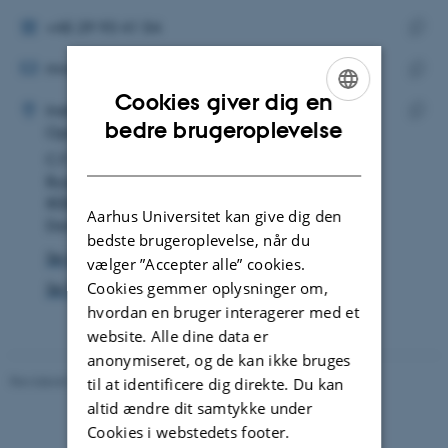
telefonnummer
mailadres
ALTERNATIVT TELEFONNUMMER
+45 29 93 41 54
MAILADRESSE
Kopie
mvs@ecos.au.dk
telef
ADRESSE
Kopie
Cookies giver dig en
Marlene Venø Skjærbæk
Institut for Ecoscience
maila
ENGLISH
bedre brugeroplevelse
Oplandsanalyse og miljøforvaltning
Kopie
DANISH
C.F. Møllers Allé 3
adres
Bygning 1130, lokale 415
8000 Aarhus C
Aarhus Universitet kan give dig den
Danmark
bedste brugeroplevelse, når du
Se på kort
vælger ”Accepter alle” cookies.
Cookies gemmer oplysninger om,
Se Pure-profil
hvordan en bruger interagerer med et
website. Alle dine data er
anonymiseret, og de kan ikke bruges
Revideret 03.09.2024
-
Else Vihlborg Staalsen
til at identificere dig direkte. Du kan
altid ændre dit samtykke under
Cookies i webstedets footer.