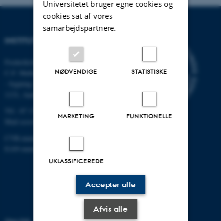
Universitetet bruger egne cookies og
cookies sat af vores
samarbejdspartnere.
INSTITUT FOR ECOSCIENCE
Frederiksborgvej 399, Roskilde
NØDVENDIGE
STATISTISKE
C.F. Møllers Allé,
- bygning 1110, 1120, 1130 &
1131, Aarhus
Tlf.: 87 15 00 00
MARKETING
FUNKTIONELLE
Mail
ecos@au.dk
CVR-nummer: 31119103
EAN-nummer: 5798000419988
UKLASSIFICEREDE
Accepter alle
Afvis alle