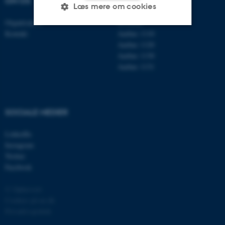
OM OS
FIND OS
Læs mere om cookies
Organisation
Roskilde
Kontakt
Aarhus 1110
Aarhus 1120
Nødvendige
Statistiske
Marketing
Aarhus 1130
Funktionelle
Uklassificerede
Aarhus 1131
Nødvendige cookies hjælper
SOCIALE MEDIER
med at gøre hjemmesiden
brugbar ved at aktivere nogle
LinkedIn
grundlæggende funktioner
Instagram
som navigation mm.
Twitter
Hjemmesiden kan ikke
Facebook
fungerer uden disse cookies.
© Ophavsret
Cookies på au.dk
Privatlivspolitik
Navn
Udbyder / Domæne