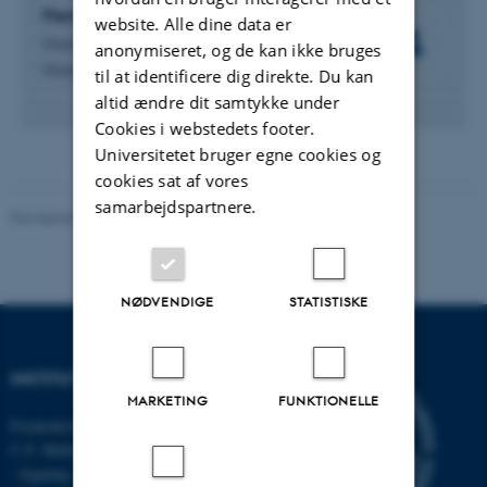
Flemming Skov
website. Alle dine data er
Viceinstitutleder
anonymiseret, og de kan ikke bruges
Viceinstitutleder
til at identificere dig direkte. Du kan
altid ændre dit samtykke under
Cookies i webstedets footer.
Universitetet bruger egne cookies og
cookies sat af vores
samarbejdspartnere.
Revideret 03.09.2024
-
Else Vihlborg Staalsen
NØDVENDIGE
STATISTISKE
INSTITUT FOR ECOSCIENCE
MARKETING
FUNKTIONELLE
Frederiksborgvej 399, Roskilde
C.F. Møllers Allé,
- bygning 1110, 1120, 1130 &