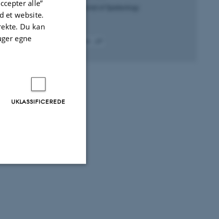
ccepter alle”
International Journal of Speleology
 et website.
irekte. Du kan
uger egne
Fagfællebedømt
Digital
version
vedhæftet
UKLASSIFICEREDE
Uklassificerede