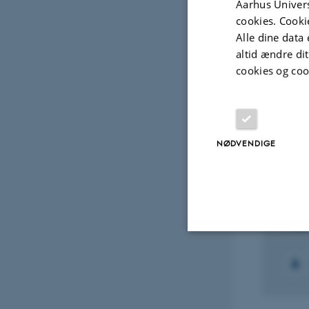
Aarhus Univers
cal Association of the
cookies. Cooki
Alle dine data 
altid ændre di
cookies og coo
Digital
version
vedhæftet
Projek
NØDVENDIGE
FORS
GTM:
Ecol
1. aug
Nødvendige