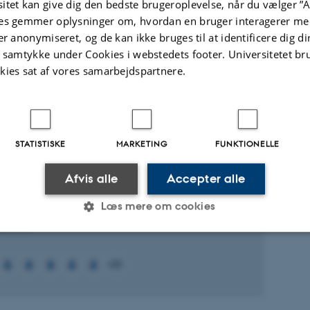
itet kan give dig den bedste brugeroplevelse, når du vælger ”A
es gemmer oplysninger om, hvordan en bruger interagerer med
er anonymiseret, og de kan ikke bruges til at identificere dig d
t samtykke under Cookies i webstedets footer. Universitetet br
Fagfællebedømt
kies sat af vores samarbejdspartnere.
Digital
version
vedhæftet
t
Aktiviteter
STATISTISKE
MARKETING
FUNKTIONELLE
KNINGSPROJEKT
Afvis alle
Accepter alle
 Center for Green Transition and Marine
Læs mere om cookies
ogy
ust 2023
Statistiske
Marketing
Funktionelle
+59