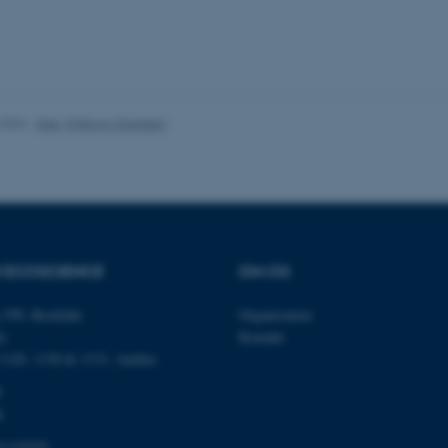
es hjælper med at gøre hjemmesiden brugbar ved at aktiv
nktioner som navigation mm. Hjemmesiden kan ikke funge
.2024
-
Else Vihlborg Staalsen
Udbyder / Domæne
Udløb
Beskrivelse
30
Denne cookie sættes af
TYPO3 Association
minutter
TYPO3, og bruges til at 
.au.dk
session, når en backend-
TYPO3 eller Frontend.
30
Dette cookienavn er fo
Typo3 Association
minutter
webindholdsstyringssyst
.au.dk
R ECOSCIENCE
OM OS
som en brugersessionside
muligt at gemme bruger
tilfælde er det muligvis
 399, Roskilde
Organisation
kan indstilles ved defau
dette kan forhindres af 
é,
Kontakt
de fleste tilfælde er det in
ødelagt i slutningen af 
 1120, 1130 & 1131, Aarhus
indeholder en tilfældig id
specifikke brugerdata.
0
k
Session
Denne cookie er en purp
Microsoft Corporation
cookie, der bruges af hj
.au.dk
i Microsoft .net- teknolo
1119103