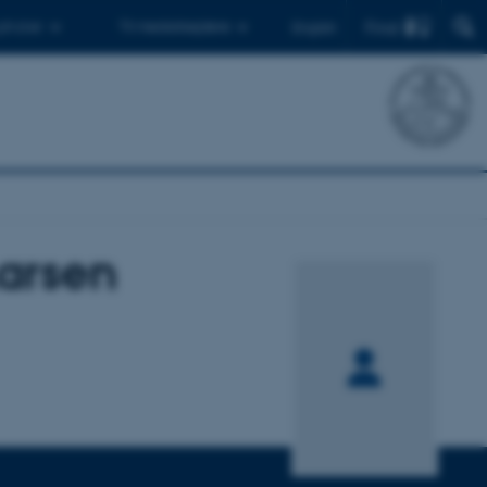
Find
 ph.d.er
Til medarbejdere
English
Larsen