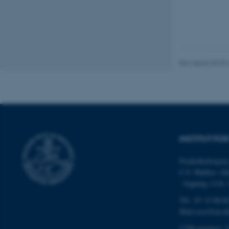
Nødvendige cooki
grundlæggende fu
cookies.
Revideret 03.09
Navn
be_typo_user
fe_typo_user
INSTITUT FO
Frederiksborgvej
C.F. Møllers All
- bygning 1110,
Tlf.: 87 15 00 0
Mail
ecos@au.d
ASP.NET_SessionId
CVR-nummer: 3