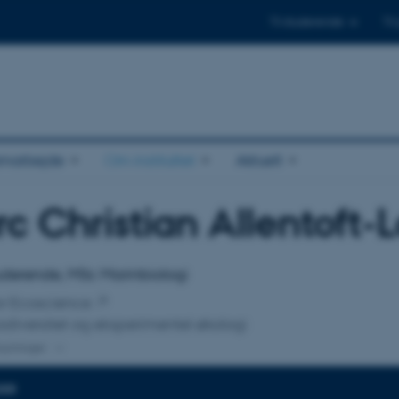
Til studerende
Til
amarbejde
Om instituttet
Aktuelt
c Christian Allentoft-
tilknytning
uderende, MSc Marinbiologi
for Ecoscience
odiversitet og eksperimentel økologi
knytninger
DER