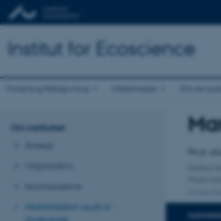
Institut for Ecoscience
Forskning/Rådgivning
Uddannelse
Erhvervss
Mar
Titel
Om instituttet
Primær 
Strategi
Ph.d.-st
Organisation
Institut 
Marin bi
Alumnesiderne
2 andre til
Medarbejdere og ph.d.-
FAGOMRÅ
studerende