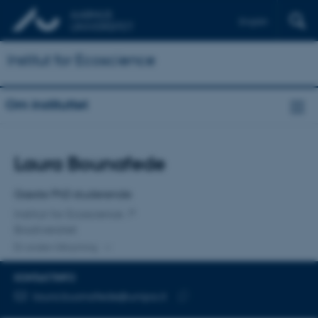
English
Institut for Ecoscience
Om instituttet
Titel
Laura Bounafede
Primær tilknytning
Gæste PhD studerende
Institut for Ecoscience
Biodiversitet
En anden tilknytning
KONTAKTINFO
MAILADRESSE
laura.buonafede@unipa.it
Kopier