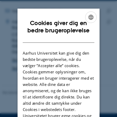
mailadresse
MAILADRESSE
laura.buonafede@unipa.it
ADRESSE
Kopie
Laura Bounafede
Institut for Ecoscience
Cookies giver dig en
maila
Biodiversitet
ENGLISH
Kopie
bedre brugeroplevelse
C.F. Møllers Allé 8
adres
DANISH
Bygning 1110
8000 Aarhus C
Danmark
Aarhus Universitet kan give dig den
bedste brugeroplevelse, når du
Se på kort
vælger ”Accepter alle” cookies.
Se Pure-profil
Cookies gemmer oplysninger om,
hvordan en bruger interagerer med et
website. Alle dine data er
anonymiseret, og de kan ikke bruges
Revideret 03.09.2024
-
Else Vihlborg Staalsen
til at identificere dig direkte. Du kan
altid ændre dit samtykke under
Cookies i webstedets footer.
Universitetet bruger egne cookies og