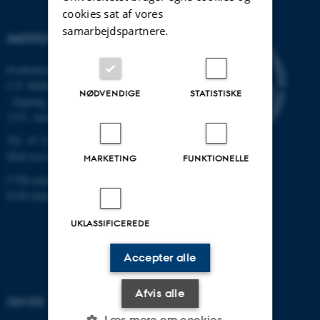
cookies sat af vores
samarbejdspartnere.
INSTITUT FOR ECOSCIENCE
Frederiksborgvej 399, Roskilde
C.F. Møllers Allé,
NØDVENDIGE
STATISTISKE
- bygning 1110, 1120, 1130 &
1131, Aarhus
Tlf.: 87 15 00 00
Mail
ecos@au.dk
MARKETING
FUNKTIONELLE
CVR-nummer: 31119103
EAN-nummer: 5798000419988
UKLASSIFICEREDE
Accepter alle
Afvis alle
OM OS
FIND OS
Læs mere om cookies