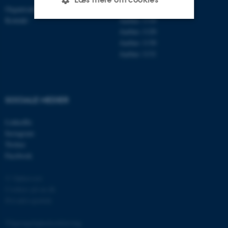
Organisation
Roskilde
Kontakt
Aarhus 1110
Aarhus 1120
Nødvendige
Statistiske
Marketing
Aarhus 1130
Aarhus 1131
Funktionelle
Uklassificerede
SOCIALE MEDIER
Nødvendige cookies hjælper
med at gøre hjemmesiden
LinkedIn
brugbar ved at aktivere nogle
Instagram
grundlæggende funktioner
Twitter
som navigation mm.
Facebook
Hjemmesiden kan ikke
fungerer uden disse cookies.
© Ophavsret
Cookies på au.dk
Privatlivspolitik
Navn
Udbyder / Domæne
Tilgængelighedserklæring