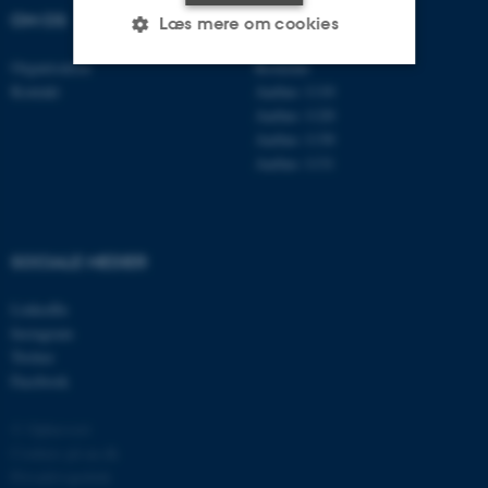
OM OS
FIND OS
Læs mere om cookies
Organisation
Roskilde
Kontakt
Aarhus 1110
Nødvendige
Statistiske
Marketing
Aarhus 1120
Aarhus 1130
Funktionelle
Uklassificerede
Aarhus 1131
Nødvendige cookies hjælper
SOCIALE MEDIER
med at gøre hjemmesiden
brugbar ved at aktivere nogle
LinkedIn
grundlæggende funktioner
Instagram
som navigation mm.
Twitter
Hjemmesiden kan ikke
Facebook
fungerer uden disse cookies.
© Ophavsret
Cookies på au.dk
Privatlivspolitik
Navn
Udbyder / Domæne