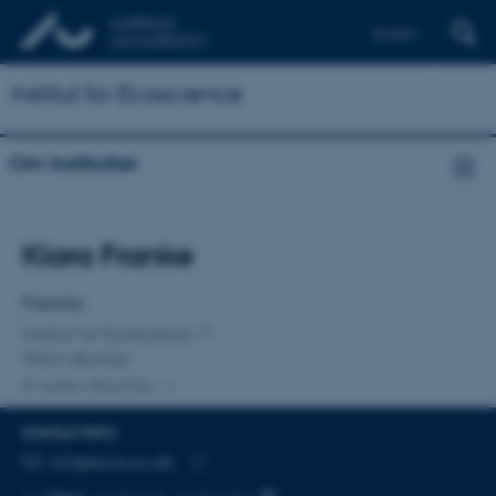
English
Institut for Ecoscience
Om instituttet
Titel
Kiara Franke
Primær tilknytning
Postdoc
Institut for Ecoscience
Marin økologi
En anden tilknytning
KONTAKTINFO
MAILADRESSE
kifr@ecos.au.dk
Kopier