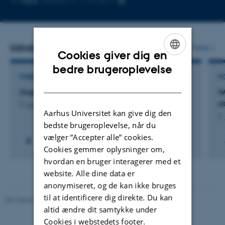
Mere
Aarhus C, 1131-621
mailadresse
Udvalgte projekter
Flere
Cookies giver dig en
ENGLISH
bedre brugeroplevelse
FORSKNINGSPROJEKT
F
DANISH
Organic SeaVeg
W
s
7. august 2026
Aarhus Universitet kan give dig den
1.
bedste brugeroplevelse, når du
vælger ”Accepter alle” cookies.
Cookies gemmer oplysninger om,
hvordan en bruger interagerer med et
website. Alle dine data er
anonymiseret, og de kan ikke bruges
til at identificere dig direkte. Du kan
Revideret 03.09.2024
-
Else Vihlborg Staalsen
altid ændre dit samtykke under
Cookies i webstedets footer.