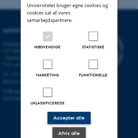
Universitetet bruger egne cookies og
cookies sat af vores
samarbejdspartnere.
INSTITUT FOR ECOSCIENCE
Frederiksborgvej 399, Roskilde
NØDVENDIGE
STATISTISKE
C.F. Møllers Allé,
- bygning 1110, 1120, 1130 &
1131, Aarhus
Tlf.: 87 15 00 00
MARKETING
FUNKTIONELLE
Mail
ecos@au.dk
CVR-nummer: 31119103
EAN-nummer: 5798000419988
UKLASSIFICEREDE
Accepter alle
Afvis alle