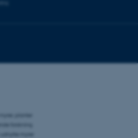
dling
myrer, planter
nde forskning
t udnytte myrer