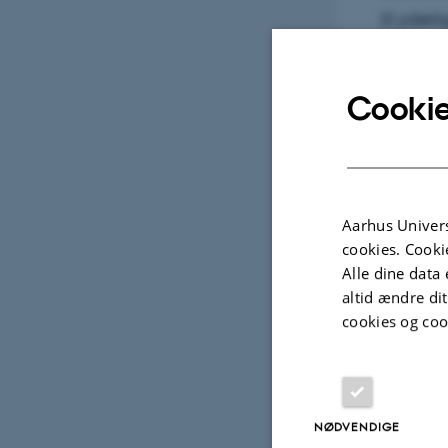
til yderl
spiselig
disse int
Cookie
Udva
Aarhus Univers
cookies. Cooki
TIDSSKRIFTARTIKEL
Alle dine data 
Evidence that insect herbivor
altid ændre di
deterred by ant pheromones
cookies og coo
Offenberg, J. +4.
Proc. R. Soc. Lond. B (Suppl.)
NØDVENDIGE