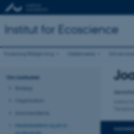
Institut for Ecoscience
Forskning/Rådgivning
Uddannelse
Erhvervss
Jo
Titel
Om instituttet
Primær 
Strategi
Seniorfo
Organisation
Institut 
Terrestri
Alumnesiderne
Medarbejdere og ph.d.-
FAGOMRÅ
studerende