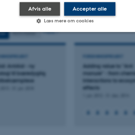
Fagfællebedømt
Afvis alle
Accepter alle
Læs mere om cookies
Flere
ter
Aktiviteter
Statistiske
Marketing
Funktionelle
NINGSPROJEKT
FORSKNINGSPROJEKT
d: AntAid - ny
Adding value to "Ant
es hjælper med at gøre hjemmesiden brugbar ved at aktiv
logi til bæredygtig
manure" - from chem
nktioner som navigation mm. Hjemmesiden kan ikke funge
ktbekæmplese
interactions to ecosy
effects
 2013
-
31. jan. 2018
1. jan. 2012
-
31. dec. 2014
Udbyder / Domæne
Udløb
Beskrivelse
30
Denne cookie sættes af
TYPO3 Association
minutter
TYPO3, og bruges til at 
.au.dk
session, når en backend-
TYPO3 eller Frontend.