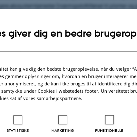
igere økosystemtjenester (næringsstoftilførsel til planter og
 proteinbiomasse). Dette inkluderer belysning af mekani
eraktioner.
s giver dig en bedre brugerop
lgte publikationer
Flere
itet kan give dig den bedste brugeroplevelse, når du vælger ”A
es gemmer oplysninger om, hvordan en bruger interagerer med
TIDSSKRIFTARTIKEL
er anonymiseret, og de kan ikke bruges til at identificere dig d
es are
Balancing between mutualism and
t samtykke under Cookies i webstedets footer. Universitetet br
exploitation: the symbiotic
kies sat af vores samarbejdspartnere.
interaction between
Lasius
ants and
aphids
Offenberg, J.
Behavioral Ecology and Sociobiology
STATISTISKE
MARKETING
FUNKTIONELLE