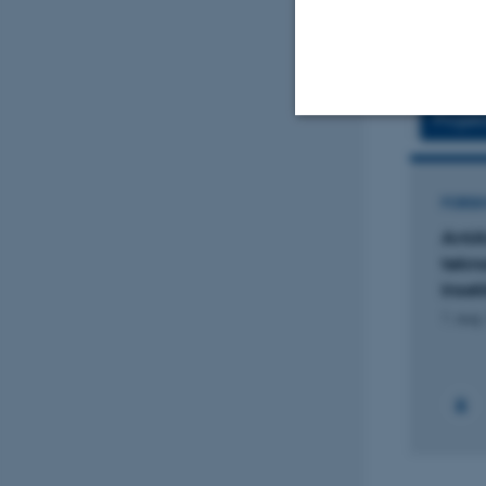
Fagfællebedømt
Projek
Nødvendige
FORSKNINGSPROJEKT
FORSK
MothStop
AntAi
Nødvendige cooki
tekno
1. jan. 2016
-
31. dec. 2017
grundlæggende fu
inse
cookies.
1. aug.
Navn
be_typo_user