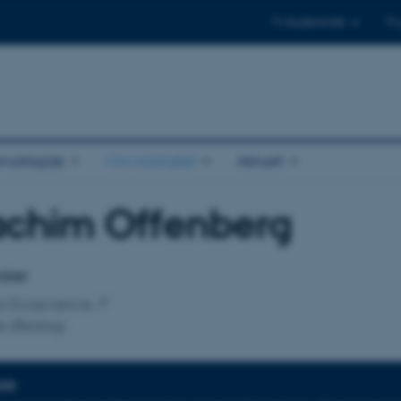
Til studerende
Til
amarbejde
Om instituttet
Aktuelt
achim Offenberg
tilknytning
rsker
for Ecoscience
sk Økologi
DER