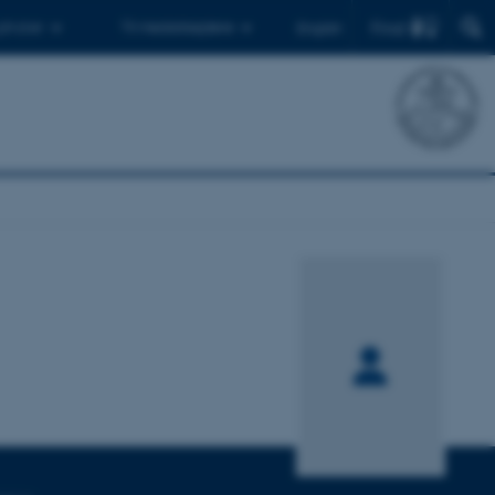
Find
 ph.d.er
Til medarbejdere
English