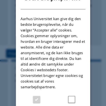
Soil Physical Health in Mixed Crop Rotations:
DANISH
Roles of Grassland Proportion, Cattle Manure
Google Scholar
and Grass-Mixture Diversity
Perera, H. +3.
ResearcherID
Aarhus Universitet kan give dig den
Soil Use and Management
bedste brugeroplevelse, når du
vælger ”Accepter alle” cookies.
Cookies gemmer oplysninger om,
Fagfællebedømt
hvordan en bruger interagerer med et
Digital
version
website. Alle dine data er
vedhæftet
anonymiseret, og de kan ikke bruges
Projekter
Aktiviteter
til at identificere dig direkte. Du kan
altid ændre dit samtykke under
FORSKNINGSPROJEKT
Cookies i webstedets footer.
Klimagræs: Kvægsædskiftet som
Universitetet bruger egne cookies og
klimavirkemiddel
cookies sat af vores
samarbejdspartnere.
1. okt. 2019
-
30. sep. 2024
+5