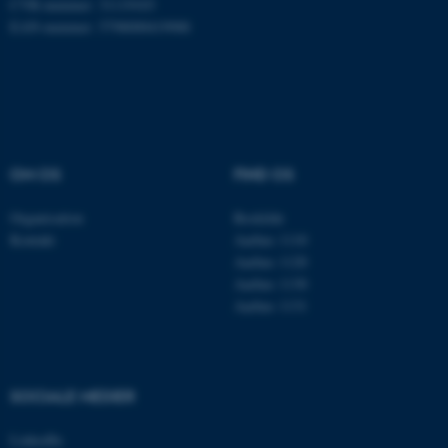
CVR-nummer: 31119103
EAN-nummer: 5798000419988
Nødvendige cookies hjælper
med at gøre hjemmesiden
brugbar ved at aktivere nogle
grundlæggende funktioner
som navigation mm.
OM OS
FIND OS
Hjemmesiden kan ikke
fungerer uden disse cookies.
Organisation
Roskilde
Kontakt
Aarhus 1110
Aarhus 1120
Aarhus 1130
Navn
Udbyder / Domæne
Aarhus 1131
be_typo_user
TYPO3 Association
.au.dk
SOCIALE MEDIER
fe_typo_user
Typo3 Association
LinkedIn
.au.dk