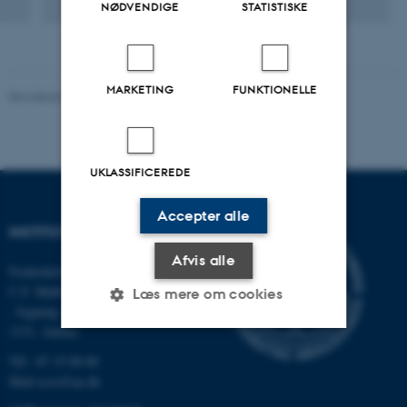
NØDVENDIGE
STATISTISKE
MARKETING
FUNKTIONELLE
Revideret 03.09.2024
-
Else Vihlborg Staalsen
UKLASSIFICEREDE
Accepter alle
INSTITUT FOR ECOSCIENCE
Afvis alle
Frederiksborgvej 399, Roskilde
C.F. Møllers Allé,
Læs mere om cookies
- bygning 1110, 1120, 1130 &
1131, Aarhus
Tlf.: 87 15 00 00
Nødvendige
Statistiske
Marketing
Mail
ecos@au.dk
Funktionelle
Uklassificerede