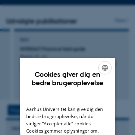
telefonnummer
Udvalgte publikationer
Flere
BOG
INTERACT Practical field guide
Rasch, M. +4.
Aarhus University, DCE - Danish Centre for Environment
and Energy
Cookies giver dig en
ENGLISH
bedre brugeroplevelse
DANISH
Aarhus Universitet kan give dig den
Projekt
Aktivitet
bedste brugeroplevelse, når du
vælger ”Accepter alle” cookies.
PROJEKT
Cookies gemmer oplysninger om,