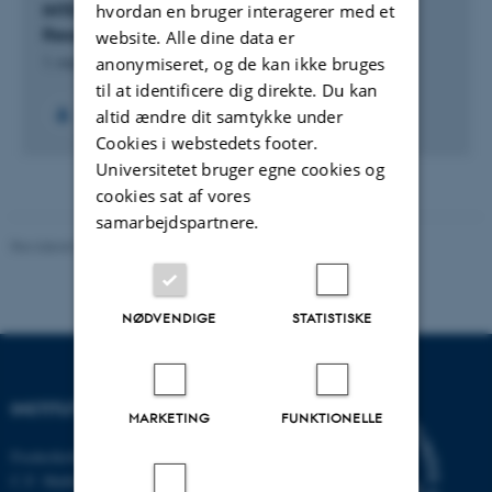
hvordan en bruger interagerer med et
INTERACT: International Network for Terestrial
Research and Monitoring in the Arctic
website. Alle dine data er
anonymiseret, og de kan ikke bruges
1. marts 2011
til at identificere dig direkte. Du kan
altid ændre dit samtykke under
Cookies i webstedets footer.
Universitetet bruger egne cookies og
cookies sat af vores
samarbejdspartnere.
Revideret 03.09.2024
-
Else Vihlborg Staalsen
NØDVENDIGE
STATISTISKE
INSTITUT FOR ECOSCIENCE
MARKETING
FUNKTIONELLE
Frederiksborgvej 399, Roskilde
C.F. Møllers Allé,