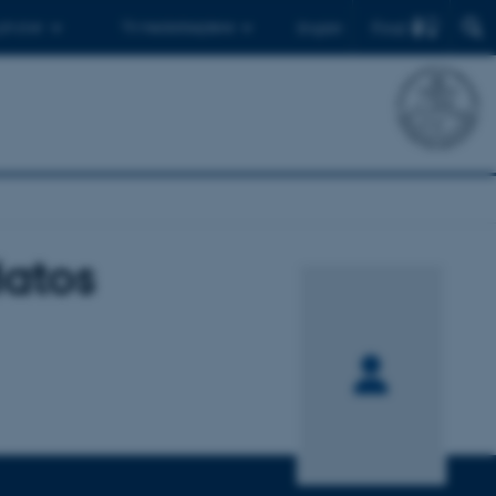
Find
 ph.d.er
Til medarbejdere
English
atos