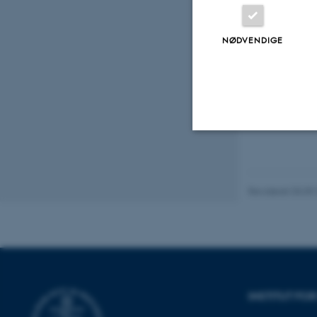
NØDVENDIGE
Nødvendige
Revideret 03.09
Nødvendige cooki
grundlæggende fu
cookies.
INSTITUT FO
Navn