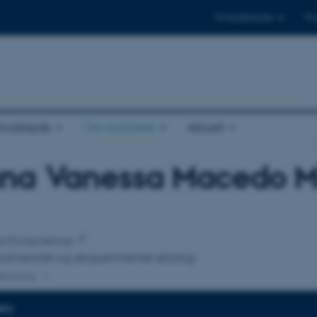
Til studerende
Til
amarbejde
Om instituttet
Aktuelt
ana Vanessa Macedo M
tilknytning
for Ecoscience
odiversitet og eksperimentel økologi
lknytning
NFO