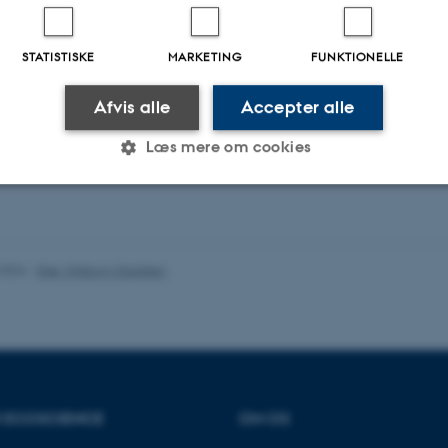
STATISTISKE
MARKETING
FUNKTIONELLE
Fagfællebedømt
Afvis alle
Accepter alle
Di
ve
v
Læs mere om cookies
Statistiske
Marketing
Funktionelle
.2024
-
Else Vihlborg Staalsen
es hjælper med at gøre hjemmesiden brugbar ved at aktiv
nktioner som navigation mm. Hjemmesiden kan ikke funge
R ECOSCIENCE
OM OS
Udbyder / Domæne
Udløb
Beskrivelse