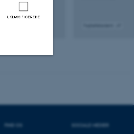
UKLASSIFICEREDE
Fagfællebedømt
gital
Digital
rsion
version
edhæftet
vedhæftet
Uklassificerede
ere nogle
rer uden disse
FIND OS
SOCIALE MEDIER