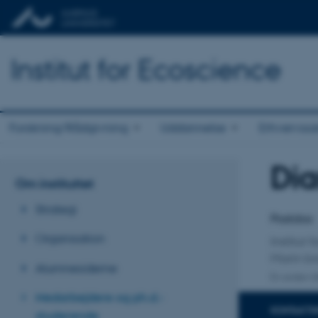
Institut for Ecoscience
Forskning/Rådgivning
Uddannelse
Erhvervss
Di
Titel
Om instituttet
Primær 
Strategi
Postdoc
Organisation
Institut 
Marin bi
Alumnesiderne
En anden ti
Medarbejdere og ph.d.-
KONTAKTI
studerende