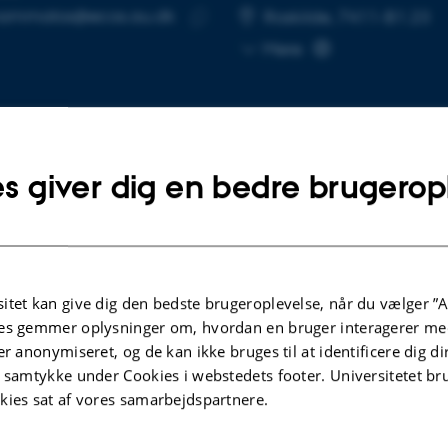
nammatos@ecos.au.dk
SE
Roskilde, 7411-B1.23
Kopier
Mere
mailadresse
s giver dig en bedre brugerop
lgte publikationer
Flere
ERENCEABSTRAKT
TIDSSKRIFTARTIK
itet kan give dig den bedste brugeroplevelse, når du vælger ”A
ring Arctic Plastic Pollution:
Seamounts of
es gemmer oplysninger om, hvordan en bruger interagerer med
hts from iNaturalist
of their eco
er anonymiseret, og de kan ikke bruges til at identificere dig d
do Matos, D. +4.
significance
t samtykke under Cookies i webstedets footer. Universitetet br
impacts, and
kies sat af vores samarbejdspartnere.
Orejas, C. +3
Progress in Ocea