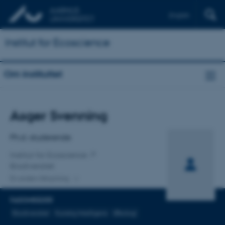
English
Institut for Ecoscience
Om instituttet
Titel
Asger Svenning
Primær tilknytning
Ph.d.-studerende
Institut for Ecoscience
Biodiversitet
En anden tilknytning
FAGOMRÅDER
Biodiversitet
Kunstig Intelligens
Økologi