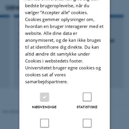
bedste brugeroplevelse, når du
Udvalgte publikationer
vælger ”Accepter alle” cookies.
Cookies gemmer oplysninger om,
TIDSSKRIFTARTIKEL
hvordan en bruger interagerer med et
website. Alle dine data er
Towards a standardized framework for AI-
anonymiseret, og de kan ikke bruges
assisted, image-based monitoring of nocturnal
insects
til at identificere dig direkte. Du kan
altid ændre dit samtykke under
Roy, D. +26.
Cookies i webstedets footer.
Philosophical Transactions of the Royal Society B:
Biological Sciences
Universitetet bruger egne cookies og
cookies sat af vores
Fagfællebedømt
samarbejdspartnere.
Digital
version
vedhæftet
NØDVENDIGE
STATISTISKE
Revideret 03.09.2024
-
Else Vihlborg Staalsen