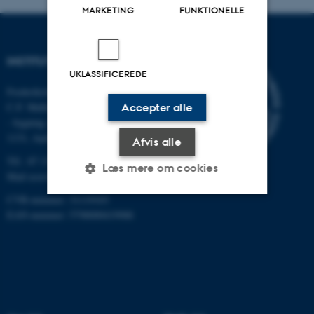
MARKETING
FUNKTIONELLE
INSTITUT FOR ECOSCIENCE
UKLASSIFICEREDE
Frederiksborgvej 399, Roskilde
C.F. Møllers Allé,
Accepter alle
- bygning 1110, 1120, 1130 &
1131, Aarhus
Afvis alle
Tlf.: 87 15 00 00
Læs mere om cookies
Mail
ecos@au.dk
CVR-nummer: 31119103
EAN-nummer: 5798000419988
Nødvendige
Statistiske
Marketing
Funktionelle
Uklassificerede
Nødvendige cookies hjælper