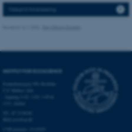
Tilskud til finansiering
Navn
Udbyder / Domæne
Revideret 13.11.2025
-
Else Vihlborg Staalsen
be_typo_user
TYPO3 Association
.au.dk
fe_typo_user
Typo3 Association
.au.dk
INSTITUT FOR ECOSCIENCE
Frederiksborgvej 399, Roskilde
C.F. Møllers Allé,
- bygning 1110, 1120, 1130 &
1131, Aarhus
Tlf.: 87 15 00 00
Mail
ecos@au.dk
CVR-nummer: 31119103