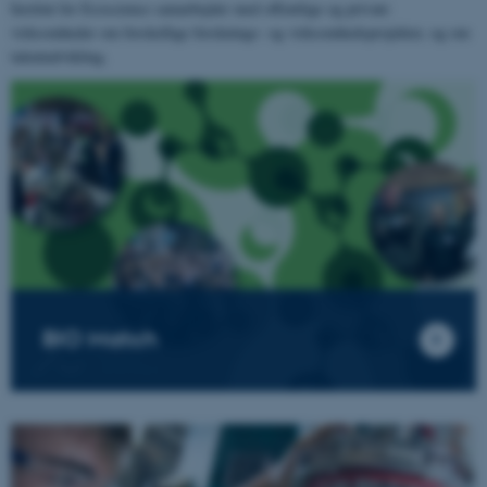
Institut for Ecoscience samarbejder med offentlige og private
virksomheder om forskellige forsknings- og virksomhedsprojekter, og om
talentudvikling.
BIO Match