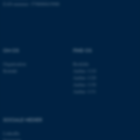
EAN-nummer: 5798000419988
ASP.NET_SessionId
Microsoft Corporation
.au.dk
JSESSIONID
Oracle Corporation
OM OS
FIND OS
.au.dk
Organisation
Roskilde
Kontakt
Aarhus 1110
AWSALBTGCORS
Amazon Web Services, Inc.
Aarhus 1120
airtable.com
Aarhus 1130
Aarhus 1131
CFTOKEN
Adobe Inc.
eddiprod.au.dk
SOCIALE MEDIER
LinkedIn