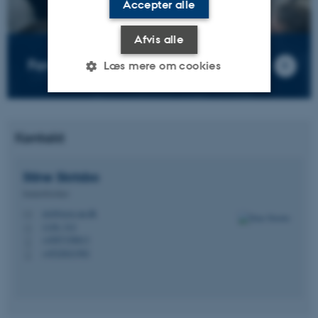
Accepter alle
Afvis alle
Forskningsfaciliteter
Læs mere om cookies
Nødvendige
Statistiske
Marketing
Kontakt
Funktionelle
Uklassificerede
Stine
Slotsbo
Seniorforsker
Nødvendige cookies hjælper
stsl@ecos.au.dk
M
med at gøre hjemmesiden
1120, 312
H
brugbar ved at aktivere nogle
+4587158813
P
+4522621582
P
grundlæggende funktioner
som navigation mm.
Hjemmesiden kan ikke
fungerer uden disse cookies.