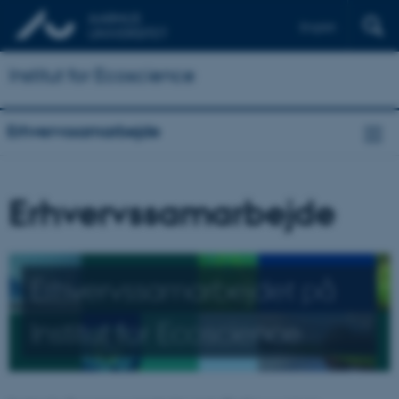
English
Institut for Ecoscience
Erhvervssamarbejde
Erhvervssamarbejde
Erhvervssamarbejdet på
Institut for Ecoscience