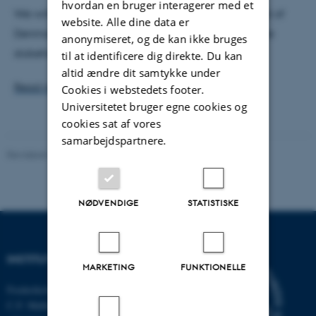
hvordan en bruger interagerer med et
We will also carry field cruises along the west coast of
website. Alle dine data er
Denmark. Finally, the project will work with multiple
anonymiseret, og de kan ikke bruges
stakeholders in Denmark and across Europe.
til at identificere dig direkte. Du kan
altid ændre dit samtykke under
Read more
Cookies i webstedets footer.
Universitetet bruger egne cookies og
cookies sat af vores
samarbejdspartnere.
Revideret 22.06.2026
-
Else Vihlborg Staalsen
NØDVENDIGE
STATISTISKE
INSTITUT FOR ECOSCIENCE
MARKETING
FUNKTIONELLE
Frederiksborgvej 399, Roskilde
C.F. Møllers Allé,