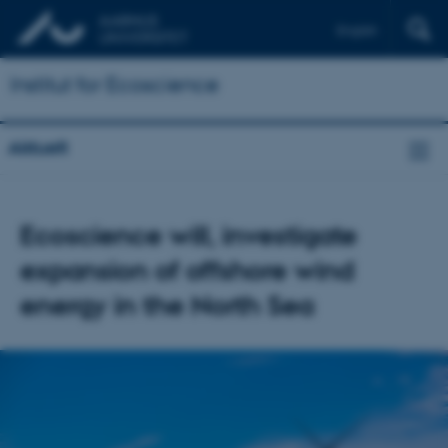
English
Institut for Ecoscience
Aktuelt
Ecoscience will, investigate
expansion of offshore wind
energy in the North Sea