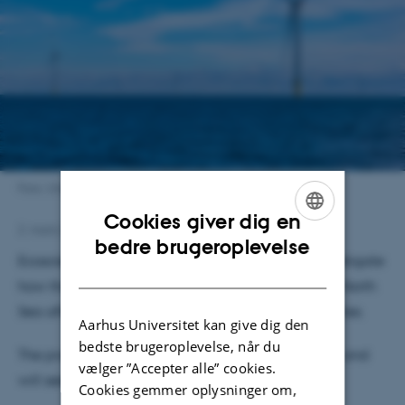
Foto: Unsplash
Cookies giver dig en
2. marts 2026
af
Hanne Bak
ENGLISH
bedre brugeroplevelse
Ecoscience will, in two new research projects, investigate
DANISH
how the expansion of offshore wind energy in the North
Sea affects nature, industry, and coastal communities.
Aarhus Universitet kan give dig den
bedste brugeroplevelse, når du
The project will be run between ECOS and ENVS, and
vælger ”Accepter alle” cookies.
will seek to employ two postdocs.
Cookies gemmer oplysninger om,