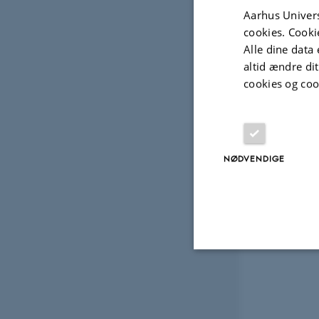
Aarhus Univers
cookies. Cooki
Alle dine data 
altid ændre di
cookies og coo
NØDVENDIGE
Nødvendige