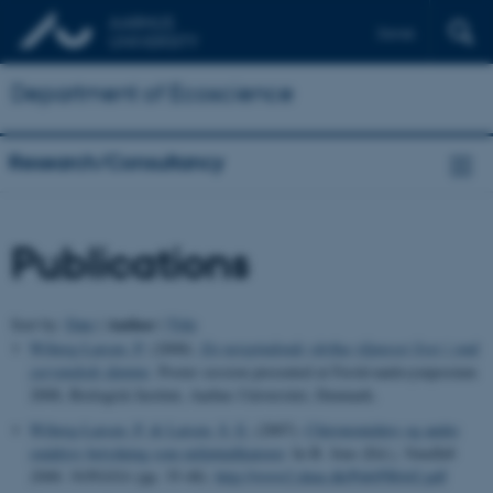
Dansk
Department of Ecoscience
Research/Consultancy
Publications
Author
Sort by:
Date
|
|
Title
Wiberg-Larsen, P.
(2008).
En netspindende vårflue tilpasset livet i små
survandede damme
. Poster session presented at Ferskvandssymposium
2008, Biologisk Institut, Aarhus Universitet, Denmark.
Wiberg-Larsen, P.
& Larsen, S. E.
(2007).
Chironomiders og andre
smådyrs betydning som miljøindikatorer
. In B. Jens (Ed.),
Vandløb
2006: NOVANA
(pp. 35-48).
http://www2.dmu.dk/Pub/FR642.pdf