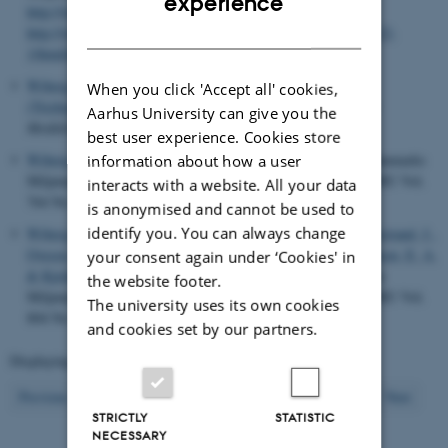
experience
http://www2.mst.dk/common/Udgivramme/Frame.asp?
DANISH
http://www2.mst.dk/udgiv/publikationer/2009/978-87-92548-22-
1/html/default.htm
Wiberg-Larsen, P.
(2010).
Oversigt over de danske vårfluer
When you click 'Accept all' cookies,
(Trichoptera) - og deres regionale udbredelse
.
Entomologiske
Aarhus University can give you the
Meddelelser
,
78
(1), 3-20.
best user experience. Cookies store
Wiberg-Larsen, P. (Ed.)
(2010).
Vandløb 2008: NOVANA
. Danmarks
information about how a user
Miljøundersøgelser, Aarhus Universitet. Faglig rapport fra DMU Vol.
interacts with a website. All your data
764 No. 764
http://www2.dmu.dk/Pub/FR764.pdf
is anonymised and cannot be used to
identify you. You can always change
Wiberg-Larsen, P.
, Windolf, J.
, Baattrup-Pedersen, A.
, Bøgestrand, J.
,
Ovesen, N. B.
, Larsen, S. E.
, Thodsen, H.
, Sode, A.
, Kristensen, E. A.
your consent again under ‘Cookies' in
& Kjeldgaard, A.
(2010).
Vandløb 2009: NOVANA
. Danmarks
the website footer.
Miljøundersøgelser, Aarhus Universitet. Faglig rapport fra DMU Vol.
The university uses its own cookies
804 No. 804
http://www2.dmu.dk/Pub/FR804.pdf
and cookies set by our partners.
Displaying results
211 to 220
out of
2960
22
Previous
18
19
20
21
23
24
25
26
27
Next
STRICTLY
STATISTIC
NECESSARY