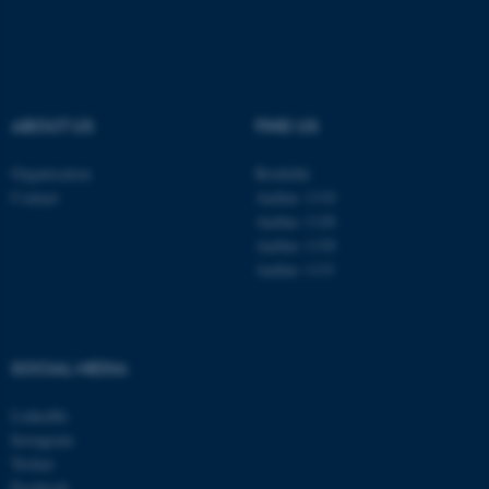
These cookies make it
possible to use basic website
functionality, e.g. navigation
etc. The website does not
ABOUT US
FIND US
work without these cookies.
Organisation
Roskilde
Contact
Aarhus 1110
Aarhus 1120
Name
Provider / Domain
Aarhus 1130
Aarhus 1131
be_typo_user
TYPO3 Association
.au.dk
SOCIAL MEDIA
LinkedIn
Instagram
Twitter
Facebook
fe_typo_user
Typo3 Association