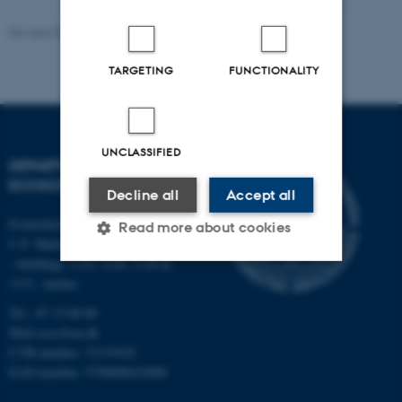
Revised 03.09.2024
-
Else Vihlborg Staalsen
TARGETING
FUNCTIONALITY
UNCLASSIFIED
DEPARTMENT OF
ECOSCIENCE
Decline all
Accept all
Frederiksborgvej 399, Roskilde
Read more about cookies
C.F. Møllers Allé,
- buildings 1110, 1120, 1130 &
1131, Aarhus
Strictly necessary
Statistic
Tel.: 87 15 00 00
Targeting
Functionality
Mail
ecos@au.dk
CVR-number: 31119103
Unclassified
EAN-number: 5798000419988