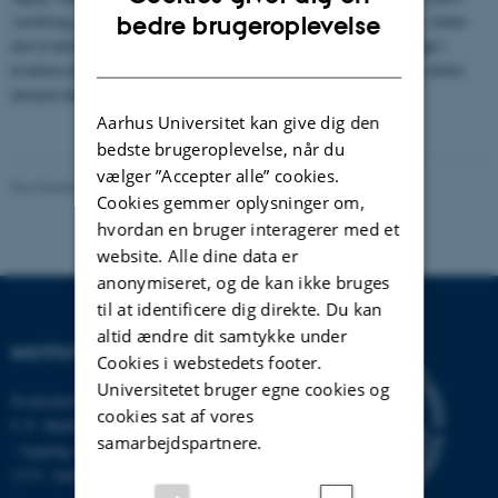
ENGLISH
vurdering, kan du få adgang til at se og kommentere vurderingen, inden
bedre brugeroplevelse
den kvalitetssikres endeligt. Dine eventuelle kommentarer vil indgå i
DANISH
kvalitetssikringen. Den faglige kommentering løber i 14 dage og slutter
dermed den 5. maj 2022.
Aarhus Universitet kan give dig den
bedste brugeroplevelse, når du
vælger ”Accepter alle” cookies.
Revideret 03.09.2024
-
Else Vihlborg Staalsen
Cookies gemmer oplysninger om,
hvordan en bruger interagerer med et
website. Alle dine data er
anonymiseret, og de kan ikke bruges
til at identificere dig direkte. Du kan
altid ændre dit samtykke under
INSTITUT FOR ECOSCIENCE
Cookies i webstedets footer.
Universitetet bruger egne cookies og
Frederiksborgvej 399, Roskilde
cookies sat af vores
C.F. Møllers Allé,
samarbejdspartnere.
- bygning 1110, 1120, 1130 &
1131, Aarhus