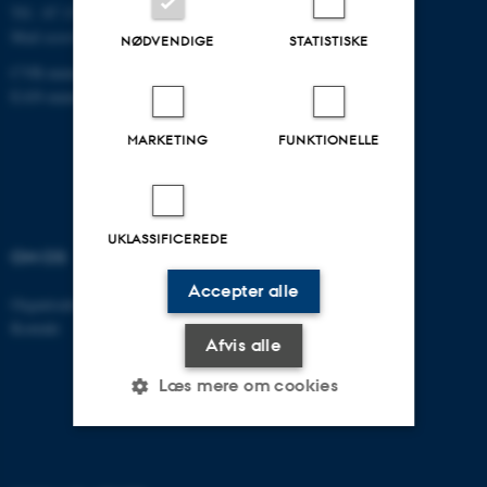
Tlf.: 87 15 00 00
Mail
ecos@au.dk
NØDVENDIGE
STATISTISKE
CVR-nummer: 31119103
EAN-nummer: 5798000419988
MARKETING
FUNKTIONELLE
UKLASSIFICEREDE
OM OS
FIND OS
Accepter alle
Organisation
Roskilde
Kontakt
Aarhus 1110
Afvis alle
Aarhus 1120
Aarhus 1130
Læs mere om cookies
Aarhus 1131
Nødvendige
Statistiske
Marketing