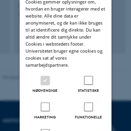
Cookies gemmer oplysninger om,
FORSKNINGSPROJEKT
hvordan en bruger interagerer med et
Science for the Environment 2015
website. Alle dine data er
anonymiseret, og de kan ikke bruges
11. sep. 2013
-
11. nov. 2015
til at identificere dig direkte. Du kan
altid ændre dit samtykke under
Cookies i webstedets footer.
Universitetet bruger egne cookies og
cookies sat af vores
samarbejdspartnere.
Revideret 03.09.2024
-
Else Vihlborg Staalsen
NØDVENDIGE
STATISTISKE
MARKETING
FUNKTIONELLE
INSTITUT FOR ECOSCIENCE