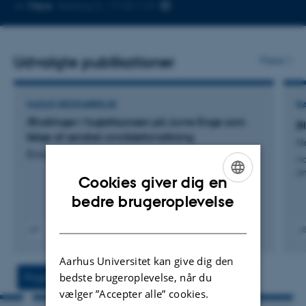
Kopier
Mere
Aarhus C, 1110-119
telefonnummer
Udvalgte publikationer
Flere
FAGLIG REDEGØRELSE
R
Ændringer i fuglefaunaen på Juvre Enge som
B
følge af ændret områdeforvaltning
Ho
Bregnballe, T. & Holm, T.
Aa
an
Cookies giver dig en
ENGLISH
bedre brugeroplevelse
DANISH
Digital
Digita
version
versi
Aarhus Universitet kan give dig den
vedhæftet
vedh
bedste brugeroplevelse, når du
Projekter
Aktiviteter
vælger ”Accepter alle” cookies.