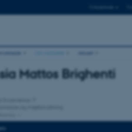
Til studerende
Til
amarbejde
Om instituttet
Aktuelt
sia Mattos Brighenti
tilknytning
for Ecoscience
nalyse og miljøforvaltning
lknytning
NFO