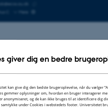
iab@ecos.au.dk
SE
Kopier
hus C
Mere
mailadresse
Forskning
s giver dig en bedre brugerop
d Water Assessment Tool (SWAT) modeling
lgte publikationer
itet kan give dig den bedste brugeroplevelse, når du vælger ”A
es gemmer oplysninger om, hvordan en bruger interagerer med
er anonymiseret, og de kan ikke bruges til at identificere dig d
t samtykke under Cookies i webstedets footer. Universitetet br
W
TIDSSKRIFTARTIK