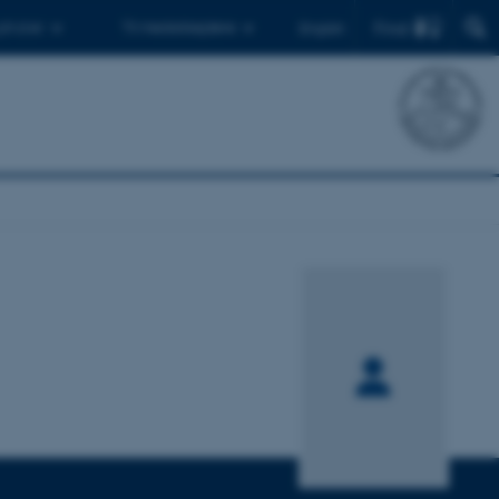
Find
 ph.d.er
Til medarbejdere
English