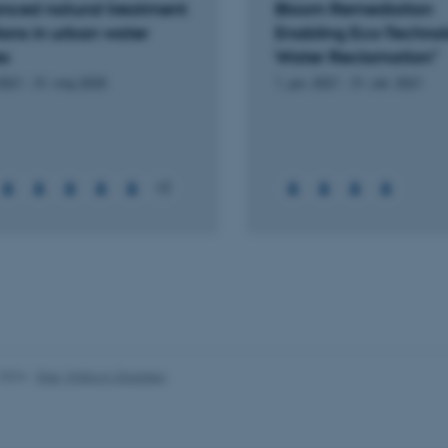
nced natural treatment
Bloom Remediation
ions in urban water
Enabling Eco-Technol
Udbyder / Domæne
Udløb
Beskrivelse
es
Water Reclamation"
30
Denne cookie sættes af
TYPO3 Association
 2021
-
31. maj 2025
1. jan. 2021
-
31. okt. 2021
minutter
TYPO3, og bruges til at 
.au.dk
session, når en backend-
TYPO3 eller Frontend.
30
Dette cookienavn er fo
Typo3 Association
minutter
webindholdsstyringssyst
.au.dk
som en brugersessionside
+2
muligt at gemme bruger
tilfælde er det muligvis
kan indstilles ved defau
dette kan forhindres af 
de fleste tilfælde er det in
ødelagt i slutningen af 
indeholder en tilfældig id
specifikke brugerdata.
Session
Denne cookie er en purp
Microsoft Corporation
cookie, der bruges af hj
.au.dk
i Microsoft .net- teknolo
til at opretholde en an
.2024
-
Else Vihlborg Staalsen
Session
Generel formål platform 
Oracle Corporation
websteder skrevet i JSP. 
.au.dk
opretholde en anonym br
Session
This cookie is set by w
Microsoft Corporation