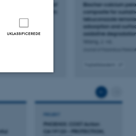
and for the treatment of
Biochar–calcium per
er overflow: Long-term
composite for sustai
 Merone full-scale
tebuconazole removal
adsorption and surf
oxidative degradatio
UKLASSIFICEREDE
+8.
Wang, J. +6.
onmental Management
Journal of Hazardous Materia
Fagfællebedømt
gital
Digital
rsion
version
edhæftet
vedhæftet
Uklassificerede
Scroll tilba
Scrol
ere nogle
PROJEKT
rer uden disse
PHOENIX: COST Action
ful
CA19123 – PROTECTION,