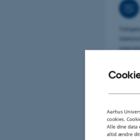
Tidliger
Wetland 
internat
Koordina
ledelses
Cookie
bioremed
Udva
Aarhus Univers
cookies. Cooki
Alle dine data 
altid ændre di
TIDSS