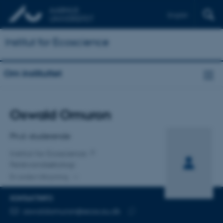
English
Institut for Ecoscience
Om instituttet
Titel
Oswald Omuron
Primær tilknytning
Ph.d.-studerende
Institut for Ecoscience
Ferskvandsøkologi
En anden tilknytning
KONTAKTINFO
MAILADRESSE
oswaldomuron@ecos.au.dk