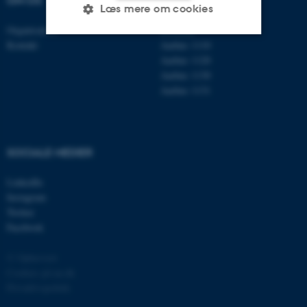
OM OS
FIND OS
Læs mere om cookies
Organisation
Roskilde
Kontakt
Aarhus 1110
Aarhus 1120
Nødvendige
Statistiske
Marketing
Aarhus 1130
Funktionelle
Uklassificerede
Aarhus 1131
Nødvendige cookies hjælper
SOCIALE MEDIER
med at gøre hjemmesiden
brugbar ved at aktivere nogle
LinkedIn
grundlæggende funktioner
Instagram
som navigation mm.
Twitter
Hjemmesiden kan ikke
Facebook
fungerer uden disse cookies.
© Ophavsret
Cookies på au.dk
Privatlivspolitik
Navn
Udbyder / Domæne