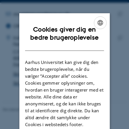
Kopier
mailadresse
MAILADRESSE
oswaldomuron@ecos.au.dk
ORCID ID
Kopie
ORCID iD: 0000-0002-6931-0600
maila
Cookies giver dig en
ADRESSE
ENGLISH
bedre brugeroplevelse
Oswald Omuron
Institut for Ecoscience
Ferskvandsøkologi
DANISH
Kopie
C.F. Møllers Allé 3
adres
8000 Aarhus C
Aarhus Universitet kan give dig den
Danmark
bedste brugeroplevelse, når du
Se på kort
vælger ”Accepter alle” cookies.
Cookies gemmer oplysninger om,
Se Pure-profil
hvordan en bruger interagerer med et
website. Alle dine data er
anonymiseret, og de kan ikke bruges
Revideret 03.09.2024
-
Else Vihlborg Staalsen
til at identificere dig direkte. Du kan
altid ændre dit samtykke under
Cookies i webstedets footer.