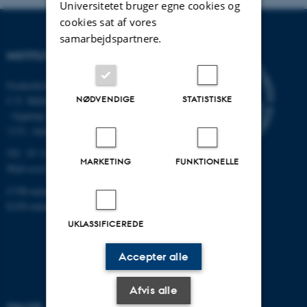
Universitetet bruger egne cookies og
cookies sat af vores
samarbejdspartnere.
INSTITUT FOR ECOSCIENCE
Frederiksborgvej 399, Roskilde
NØDVENDIGE
STATISTISKE
C.F. Møllers Allé,
- bygning 1110, 1120, 1130 &
1131, Aarhus
Tlf.: 87 15 00 00
MARKETING
FUNKTIONELLE
Mail
ecos@au.dk
CVR-nummer: 31119103
EAN-nummer: 5798000419988
UKLASSIFICEREDE
Accepter alle
Afvis alle