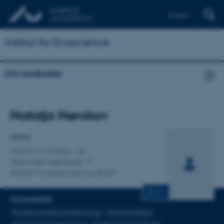
English
Institut for Ecoscience
Om instituttet
Titel
Natalja Nørskov
Primær tilknytning
Lektor
Institut for Husdyr- og
Veterinærvidenskab
ANIVET Kvægernæring (RUN)
CV
FAGOMRÅDER
Produktudvikling/bioteknologi
Metanreduktion