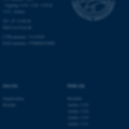
som navigation mm.
- bygning 1110, 1120, 1130 &
Hjemmesiden kan ikke
1131, Aarhus
fungerer uden disse cookies.
Tlf.: 87 15 00 00
Mail
ecos@au.dk
CVR-nummer: 31119103
Navn
Udbyder / Domæne
EAN-nummer: 5798000419988
be_typo_user
TYPO3 Association
.au.dk
fe_typo_user
Typo3 Association
.au.dk
OM OS
FIND OS
Organisation
Roskilde
Kontakt
Aarhus 1110
Aarhus 1120
Aarhus 1130
Aarhus 1131