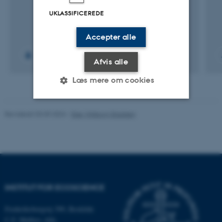
UKLASSIFICEREDE
Accepter alle
+2
Afvis alle
Læs mere om cookies
Revideret 03.09.2024
-
Else Vihlborg Staalsen
Nødvendige
Statistiske
Marketing
Funktionelle
Uklassificerede
Nødvendige cookies hjælper
INSTITUT FOR ECOSCIENCE
med at gøre hjemmesiden
brugbar ved at aktivere nogle
Frederiksborgvej 399, Roskilde
grundlæggende funktioner
C.F. Møllers Allé,