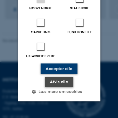
NØDVENDIGE
STATISTISKE
MARKETING
FUNKTIONELLE
Revideret 03.09.2024
-
Else Vihlborg Staalsen
UKLASSIFICEREDE
Accepter alle
INSTITUT FOR ECOSCIENCE
Afvis alle
Frederiksborgvej 399, Roskilde
Læs mere om cookies
C.F. Møllers Allé,
- bygning 1110, 1120, 1130 &
1131, Aarhus
Nødvendige
Statistiske
Marketing
Tlf.: 87 15 00 00