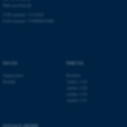
Funktionelle
Uklassificerede
Mail
ecos@au.dk
CVR-nummer: 31119103
EAN-nummer: 5798000419988
Nødvendige cookies hjælper
med at gøre hjemmesiden
brugbar ved at aktivere nogle
grundlæggende funktioner
som navigation mm.
Hjemmesiden kan ikke
OM OS
FIND OS
fungerer uden disse cookies.
Organisation
Roskilde
Kontakt
Aarhus 1110
Aarhus 1120
Navn
Udbyder / Domæne
Aarhus 1130
Aarhus 1131
be_typo_user
TYPO3 Association
.au.dk
SOCIALE MEDIER