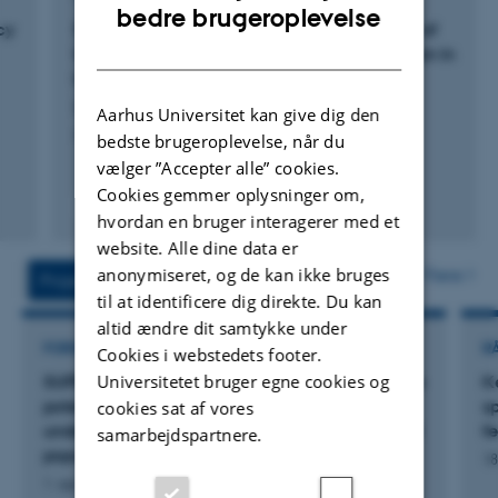
ENGLISH
bedre brugeroplevelse
cy
Strain selection and temperature responses of
DANISH
Ulva and Ulvaria (Chlorophyta) for application in
land-based cultivation systems
Larsen-Ledet, K. +7.
Aarhus Universitet kan give dig den
Algal Research
bedste brugeroplevelse, når du
vælger ”Accepter alle” cookies.
Cookies gemmer oplysninger om,
Fagfællebedømt
hvordan en bruger interagerer med et
Digital
website. Alle dine data er
version
vedhæftet
anonymiseret, og de kan ikke bruges
Flere
Projekter
Aktiviteter
til at identificere dig direkte. Du kan
altid ændre dit samtykke under
FORSKNINGSPROJEKT
R
Cookies i webstedets footer.
Universitetet bruger egne cookies og
SUPRE: Seabirds Under Pressure - Unlocking the
K
potential of beached bird surveys for
sp
cookies sat af vores
understanding and alleviating threats to seabird
f
samarbejdspartnere.
populations in Danish waters
18
1. apr. 2025
-
31. mar. 2028