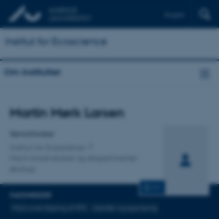
English
Institut for Ecoscience
Om instituttet
Titel
Martin Mørk Larsen
Primær tilknytning
Seniorforsker
Institut for Ecoscience
Marin biodiversitet og eksperimentel
økologi
CV
FAGOMRÅDER
Marin overvågning af MFS
metaller og speciering