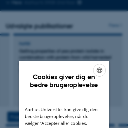
Kopier
Mere
Aarhus N, 5908-2nd floor
telefonnummer
Udvalgte publikationer
Flere
PAPER
Gelling properties of pea protein isolate in
combination with protein from wild harvested
Ulva sp.
Hammershøj, M. +5.
Cookies giver dig en
ENGLISH
bedre brugeroplevelse
DANISH
Link til
digital
Aarhus Universitet kan give dig den
version
bedste brugeroplevelse, når du
Projekter
Aktiviteter
inkluderet
vælger ”Accepter alle” cookies.