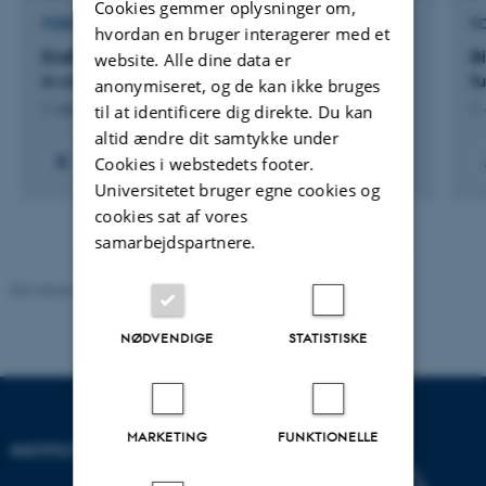
Cookies gemmer oplysninger om,
FORSKNINGSPROJEKT
F
hvordan en bruger interagerer med et
EndProZyme - Controlling proteolytic enzymes
Bi
website. Alle dine data er
in clovers and grasses
f
anonymiseret, og de kan ikke bruges
1. mar. 2025
-
30. jun. 2027
1.
til at identificere dig direkte. Du kan
altid ændre dit samtykke under
Cookies i webstedets footer.
Universitetet bruger egne cookies og
cookies sat af vores
samarbejdspartnere.
Revideret 03.09.2024
-
Else Vihlborg Staalsen
NØDVENDIGE
STATISTISKE
MARKETING
FUNKTIONELLE
INSTITUT FOR ECOSCIENCE