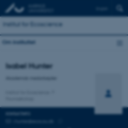
English
Institut for Ecoscience
Om instituttet
Titel
Isabel Hunter
Primær tilknytning
Akademisk medarbejder
Institut for Ecoscience
Faunaøkologi
KONTAKTINFO
MAILADRESSE
i.hunter@ecos.au.dk