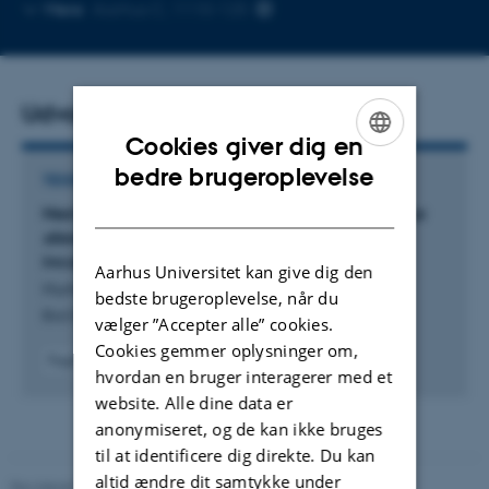
Kopier
Mere
Aarhus C, 1110-125
mailadresse
Udvalgte publikationer
Cookies giver dig en
ENGLISH
bedre brugeroplevelse
TIDSSKRIFTARTIKEL
DANISH
Nest attendance of the Kentish Plover
Charadrius
alexandrinus
in relation to temperature and
incubation stage
Aarhus Universitet kan give dig den
Hunter, I. +2.
bedste brugeroplevelse, når du
Bird Study
vælger ”Accepter alle” cookies.
Cookies gemmer oplysninger om,
Fagfællebedømt
hvordan en bruger interagerer med et
Digital
website. Alle dine data er
version
vedhæftet
anonymiseret, og de kan ikke bruges
til at identificere dig direkte. Du kan
altid ændre dit samtykke under
Revideret 03.09.2024
-
Else Vihlborg Staalsen