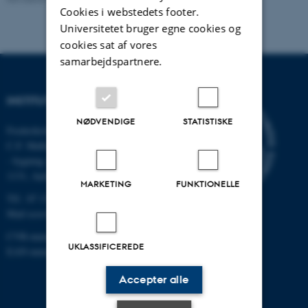
Cookies i webstedets footer.
Universitetet bruger egne cookies og
cookies sat af vores
samarbejdspartnere.
INSTITUT FOR ECOSCIENCE
NØDVENDIGE
STATISTISKE
Frederiksborgvej 399, Roskilde
C.F. Møllers Allé,
- bygning 1110, 1120, 1130 &
1131, Aarhus
MARKETING
FUNKTIONELLE
Tlf.: 87 15 00 00
Mail
ecos@au.dk
CVR-nummer: 31119103
UKLASSIFICEREDE
EAN-nummer: 5798000419988
Accepter alle