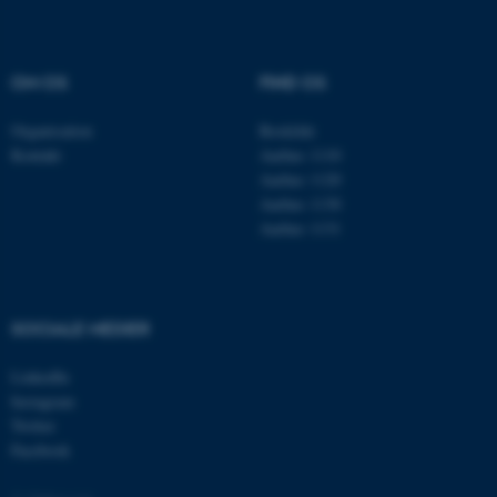
OM OS
FIND OS
Organisation
Roskilde
Kontakt
Aarhus 1110
Aarhus 1120
Aarhus 1130
Aarhus 1131
ASP.NET_SessionId
Microsoft Corporation
.au.dk
SOCIALE MEDIER
JSESSIONID
Oracle Corporation
LinkedIn
.au.dk
Instagram
Twitter
Facebook
ARRAffinity
Microsoft Corporation
.mitstudie.au.dk