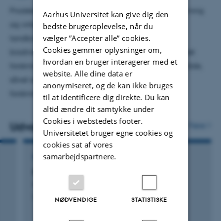
regioner, kommuner, ministerier og styrelser, men også
Prodekan med ansvar for forskningsbaseret rådgivning
Aarhus Universitet kan give dig den
virksomheder i relation til luftforurenings effekter på
og virksomhedssamarbejde inden for fødevare,
bedste brugeroplevelse, når du
sundhed, natur og klima. Rådgiver endvidere
vælger ”Accepter alle” cookies.
landbrug, tekniske videnskaber samt miljø og
Cookies gemmer oplysninger om,
virksomheder i relation til test og anvendelse af low-cost
biodiversitet. Endvidere dækker mit arbejdsområdet
hvordan en bruger interagerer med et
sensorer til måling af luftforurening.
forskning og rådgivning inden for det arktiske område,
website. Alle dine data er
såvel som ansvar for kvalitetsledelsessystem for
anonymiseret, og de kan ikke bruges
forskningsbaseret myndighedsbetjening.
til at identificere dig direkte. Du kan
altid ændre dit samtykke under
Cookies i webstedets footer.
Udvalgte publikationer
Flere
Universitetet bruger egne cookies og
cookies sat af vores
samarbejdspartnere.
ENCYCLOPÆDIARTIKEL
Byklima
Hertel, O. & Jes, F.
Lex.dk
NØDVENDIGE
STATISTISKE