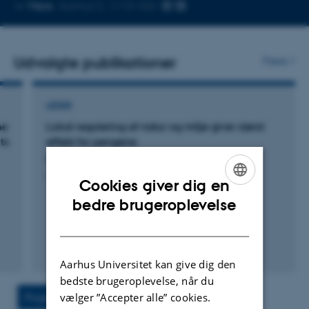
Kopier
Mere
Aarhus C, 1110-326
telefonnummer
Udvalgte publikationer
Flere
LEDER
he
Lokal regulering af natur og miljø giver størst
ts
effekt for pengene
Kronvang, B. +4.
Altinget
Cookies giver dig en
ENGLISH
bedre brugeroplevelse
DANISH
Aarhus Universitet kan give dig den
bedste brugeroplevelse, når du
vælger ”Accepter alle” cookies.
Projekt
Aktiviteter