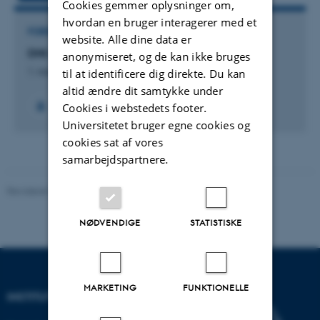
Cookies gemmer oplysninger om,
hvordan en bruger interagerer med et
FORSKNINGSPROJEKT
website. Alle dine data er
DNI: En dansk naturindikator
anonymiseret, og de kan ikke bruges
1. mar. 2018
-
31. dec. 2020
til at identificere dig direkte. Du kan
altid ændre dit samtykke under
+2
Cookies i webstedets footer.
Universitetet bruger egne cookies og
cookies sat af vores
samarbejdspartnere.
Revideret 03.09.2024
-
Else Vihlborg Staalsen
NØDVENDIGE
STATISTISKE
MARKETING
FUNKTIONELLE
INSTITUT FOR ECOSCIENCE