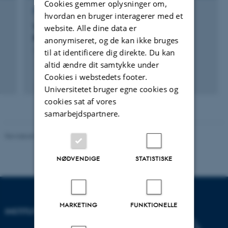
Cookies gemmer oplysninger om,
FORSKNINGSPROJEKT
hvordan en bruger interagerer med et
WEBSOC: Green Cohesive Agricultural
website. Alle dine data er
Resource Management WEBSOC
anonymiseret, og de kan ikke bruges
1. jan. 2014
-
31. dec. 2018
til at identificere dig direkte. Du kan
altid ændre dit samtykke under
+12
Cookies i webstedets footer.
Universitetet bruger egne cookies og
cookies sat af vores
samarbejdspartnere.
Revideret 03.09.2024
-
Else Vihlborg Staalsen
NØDVENDIGE
STATISTISKE
MARKETING
FUNKTIONELLE
INSTITUT FOR ECOSCIENCE