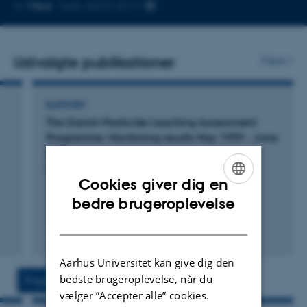
Kopier
Mere
Tjele, 8820-2019
telefonnummer
Udvalgte publikationer
Flere
RAPPORT
The Danish Pesticide Leaching Assessment
Programme: Monitoring results May 1999 - June
2024
Badawi, N. +8.
Cookies giver dig en
ENGLISH
bedre brugeroplevelse
DANISH
Digital
version
Aarhus Universitet kan give dig den
vedhæftet
bedste brugeroplevelse, når du
Projekter
Aktiviteter
vælger ”Accepter alle” cookies.