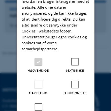
hvordan en bruger interagerer med et
website. Alle dine data er
DELTAGELSE ELLER ORGANISERING AF KONFERENCE
anonymiseret, og de kan ikke bruges
Agilent Nordic Scientific Forum
til at identificere dig direkte. Du kan
altid ændre dit samtykke under
10. mar. 2016
-
11. mar. 2016
Cookies i webstedets footer.
Universitetet bruger egne cookies og
cookies sat af vores
samarbejdspartnere.
Revideret 03.09.2024
-
Else Vihlborg Staalsen
NØDVENDIGE
STATISTISKE
INSTITUT FOR ECOSCIENCE
MARKETING
FUNKTIONELLE
Frederiksborgvej 399, Roskilde
C.F. Møllers Allé,