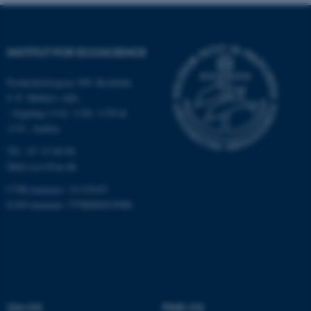
med at gøre hjemmesiden
brugbar ved at aktivere nogle
grundlæggende funktioner
INSTITUT FOR ECOSCIENCE
som navigation mm.
Hjemmesiden kan ikke
Frederiksborgvej 399, Roskilde
fungerer uden disse cookies.
C.F. Møllers Allé,
- bygning 1110, 1120, 1130 &
1131, Aarhus
Navn
Udbyder / Domæne
Tlf.: 87 15 00 00
Mail
ecos@au.dk
be_typo_user
TYPO3 Association
.au.dk
CVR-nummer: 31119103
EAN-nummer: 5798000419988
fe_typo_user
Typo3 Association
.au.dk
OM OS
FIND OS