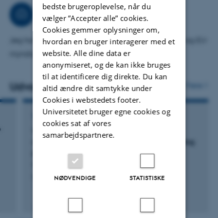
bedste brugeroplevelse, når du
vådområdeprojekter i Sverige og Danmark
Rådgivning
vælger ”Accepter alle” cookies.
(ENGAGE4WET finansieret af FORMAS) og om
Cookies gemmer oplysninger om,
klimapolitik-rådgivning af ukrainske byer (U_CAN
Jeg har stor erfaring med rådgivning af nationale og EU-
hvordan en bruger interagerer med et
website. Alle dine data er
finansieret af EU).
myndigheder
anonymiseret, og de kan ikke bruges
til at identificere dig direkte. Du kan
Udvalgte publikationer
Flere
altid ændre dit samtykke under
Cookies i webstedets footer.
Universitetet bruger egne cookies og
TIDSSKRIFTARTIKEL
cookies sat af vores
o
Walkable maps and policy innovation for
samarbejdspartnere.
nature: a novel methodology for understanding
policy learning
Petersen, C. +5.
International Journal of Qualitative Methods
NØDVENDIGE
STATISTISKE
Fagfællebedømt
Digital
version