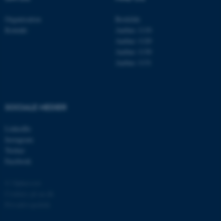
Organisation
Roskilde
Kontakt
Aarhus 1110
Aarhus 1120
Aarhus 1130
Aarhus 1131
ASP.NET_SessionId
Microsoft Corporation
.au.dk
SOCIALE MEDIER
LinkedIn
Instagram
JSESSIONID
Oracle Corporation
.au.dk
Twitter
Facebook
© Ophavsret
ARRAffinity
Microsoft Corporation
Cookies på au.dk
.mitstudie.au.dk
Privatlivspolitik