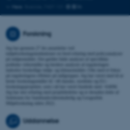
Kopier
Mere
Roskilde, 7407-131
telefonnummer
Forskning
Jeg har gennem 27 års ansættelse ved
miljøforskningsinstitutioner en bred erfaring med policyanalyser
på miljøområdet. Det gælder både analyser af specifikke
politiske virkemidler og bredere analyser af reguleringen
indenfor forskellige miljø- og klimaområder. Ofte med et fokus
på reguleringens effekter på målgrupper. Jeg har været med til at
hente forskningsmidler til >40 danske, nordiske og EU-
forskningsprojekter, som i alt har været fundede med >€40M.
Jeg har stor erfaring med projektledelse og er desuden leder af
Sektionen for Samfundsvidenskabelig og Geografisk
Miljøforskning siden 2022.
Uddannelse