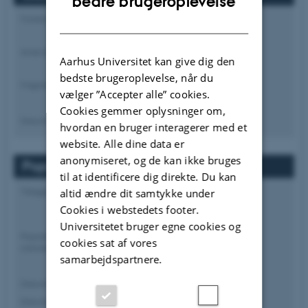
bedre brugeroplevelse
DANISH
Forekomstareal
Udbredelsesareal
Antal lokaliteter
Antal historiske lokaliteter
Aarhus Universitet kan give dig den
bedste brugeroplevelse, når du
Fragmenteret udbredelse
vælger ”Accepter alle” cookies.
Cookies gemmer oplysninger om,
Dokumentation
hvordan en bruger interagerer med et
website. Alle dine data er
anonymiseret, og de kan ikke bruges
Population
til at identificere dig direkte. Du kan
altid ændre dit samtykke under
Tilbagegang i population
Periode for tilbagegang i
population
Cookies i webstedets footer.
Ikke angivet
Universitetet bruger egne cookies og
Populationsstørrelse (modne
cookies sat af vores
individer)
samarbejdspartnere.
Dokumentation (størrelse)
Dokumentation (tilbagegang)