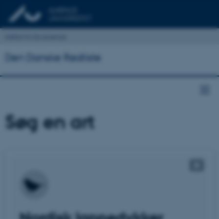
Institut for Ecoscience
Den Danske Rødliste
Søg en art
Nordisk lappedykker