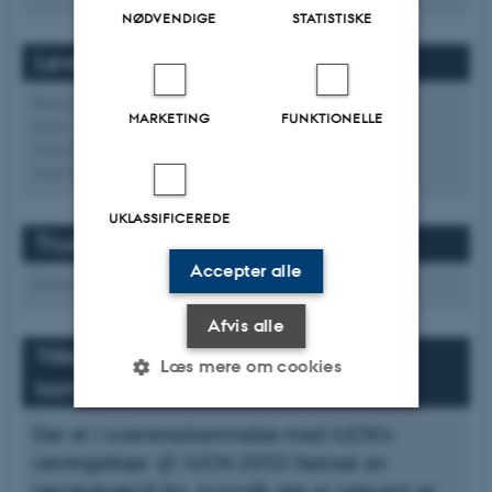
NØDVENDIGE
STATISTISKE
Levesteder
Økosystem
Habitat
MARKETING
FUNKTIONELLE
Lever i..
Lever på..
Lever af..
Lever af arter..
Lever af slægter..
UKLASSIFICEREDE
Trusler
Accepter alle
Overordnede trusler
Trusler
Afvis alle
Yderligere
Læs mere om cookies
kommentarer/dokumentation
Der er i overensstemmelse med IUCN's
Nødvendige
Statistiske
Marketing
retningslinjer (jf. IUCN 2012) fastsat en
Funktionelle
Uklassificerede
tærskelværdi for, hvornår det er relevant at