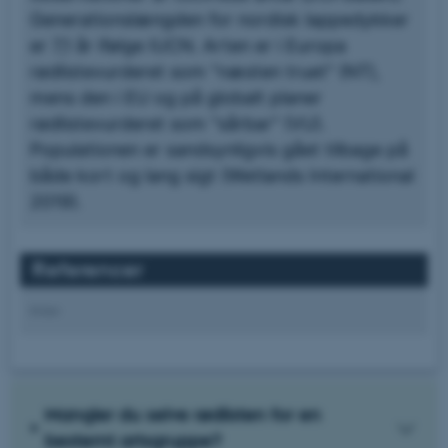
.au.dk
Generationslængden for nordisk lappedykker
er 7,1 år ifølge IUCN. Arten er i Europa
rødlistevurderet som "næsten truet" (NT),
mens den i EU og på globalt planer
rødlistevurderet som "sårbar" (VU).
Populationen er sandsynligvis gået tilbage på
både kort og lang sigt (Wetlands International
2019).
Referencer
ASP.NET_SessionId
Microsoft Corporation
.au.dk
Kilder
JSESSIONID
Oracle Corporation
.au.dk
Mangler du selve rødlisten for en
bestemt artsgruppe?