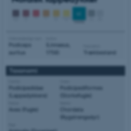
Videnskabelige navn
Author
Podiceps
(Linnaeus,
Population
auritus
1758)
Trækbestand
Taxonomi
Familie
Orden
Podicipedidae
Podicipediformes
(Lappedykkere)
(Storkefugle)
Klasse
Række
Aves (Fugle)
Chordata
(Rygstrengsdyr)
Rige