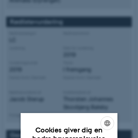
Animalia (Dyreriget)
Rødlistevurdering
Rødlistekategori
Rødlistekriterier
LC
Justering
Dato for vurdering
2019
Vurderingsrunde
Trend
2019
I fremgang
Første fund i Danmark
Nyeste fund i Danmark
Rødlistevurderet af
Kvalitetssikret af
Jacob Sterup
Thorsten Johannes
Skovbjerg Balsby
Forrige rødlistekategorier
Cookies giver dig en
Geografisk udbredelse
ENGLISH