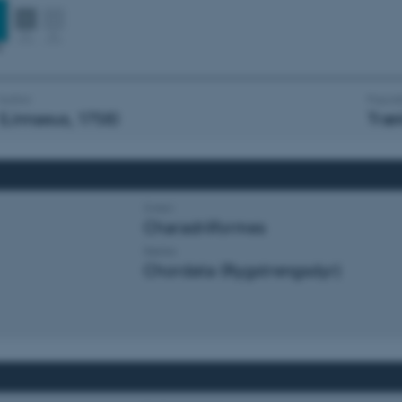
Author
Popula
(Linnaeus, 1758)
Træ
Orden
Charadriiformes
Række
Chordata (Rygstrengsdyr)