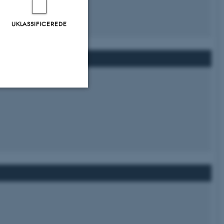
UKLASSIFICEREDE
Uklassificerede
ere nogle
rer uden disse