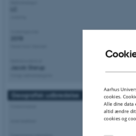
Rødlistekategori
LC
Justering
Vurderingsrunde
2019
Første fund i Danmark
Cookie
Rødlistevurderet af
Jacob Sterup
Forrige rødlistekategorier
Aarhus Univers
Geografisk udbredelse
cookies. Cooki
Alle dine data 
Forekomstareal
altid ændre di
cookies og coo
Antal lokaliteter
Fragmenteret udbredelse