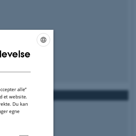
levelse
ENGLISH
DANISH
sby
ccepter alle”
 et website.
irekte. Du kan
uger egne