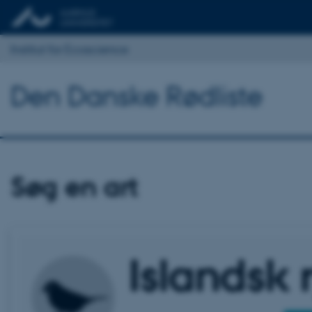
Institut for Ecoscience
Den Danske Rødliste
Søg en art
Islandsk 