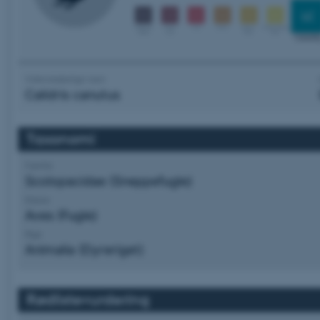
Videnskabelige navn
Calidris canutus
Taxonomi
Familie
Scolopacidae (Sneppefugle)
Klasse
Aves (Fugle)
Rige
Animalia (Dyreriget)
Rødlistevurdering