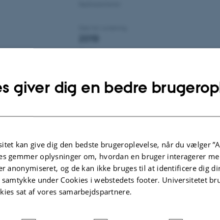
Rødlistekriterier
Dato for vurdering
2019
Trend
Stabil
Nyeste fund i Danmark
s giver dig en bedre brugerop
Kvalitetssikret af
Thorsten Johannes Skovbjerg Bal
itet kan give dig den bedste brugeroplevelse, når du vælger ”A
es gemmer oplysninger om, hvordan en bruger interagerer med
er anonymiseret, og de kan ikke bruges til at identificere dig d
Udbredelsesareal
t samtykke under Cookies i webstedets footer. Universitetet br
kies sat af vores samarbejdspartnere.
Antal historiske lokaliteter