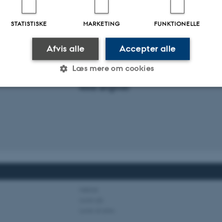
STATISTISKE
MARKETING
FUNKTIONELLE
Afvis alle
Accepter alle
Læs mere om cookies
Periode for tilbagegang i population
Ikke angivet
Statistiske
Marketing
Funktionelle
es hjælper med at gøre hjemmesiden brugbar ved at aktiv
nktioner som navigation mm. Hjemmesiden kan ikke funge
Habitat
Lever på..
Lever af arter..
Udbyder / Domæne
Udløb
Beskrivelse