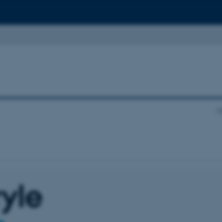
I
ryle