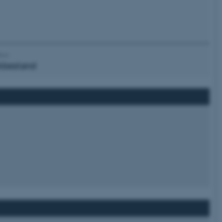
tion
kbestand