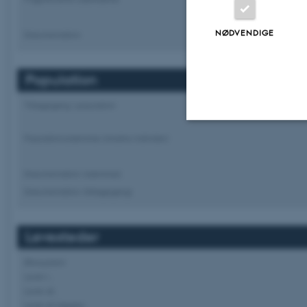
NØDVENDIGE
Dokumentation
Population
Tilbagegang i population
Populationsstørrelse (modne individer)
Nødvendige
Dokumentation (størrelse)
Dokumentation (tilbagegang)
Nødvendige cooki
grundlæggende fu
Levesteder
cookies.
Økosystem
Lever i..
Lever af..
Navn
Lever af slægter..