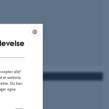
levelse
ENGLISH
DANISH
sby
ccepter alle”
 et website.
irekte. Du kan
uger egne