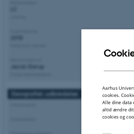
Rødlistekategori
LC
Justering
Vurderingsrunde
2019
Første fund i Danmark
Cookie
Rødlistevurderet af
Jacob Sterup
Forrige rødlistekategorier
Aarhus Univers
Geografisk udbredelse
cookies. Cooki
Alle dine data 
Forekomstareal
altid ændre di
cookies og coo
Antal lokaliteter
Fragmenteret udbredelse