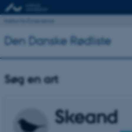
Institut for Ecoscience
Den Danske Rødliste
Søg en art
Skeand