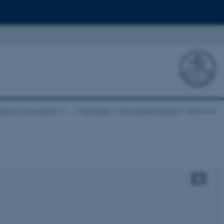
nstitut for Ecoscience
…
Temasider
Den Danske Rødliste
Søg en art