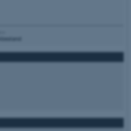
tion
kbestand