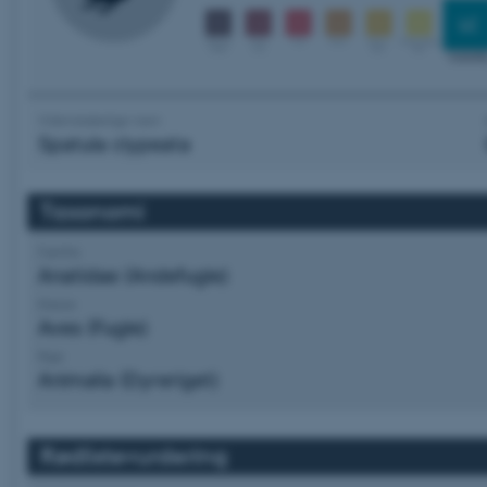
Videnskabelige navn
Spatula clypeata
Taxonomi
Familie
Anatidae (Andefugle)
Klasse
Aves (Fugle)
Rige
Animalia (Dyreriget)
Rødlistevurdering