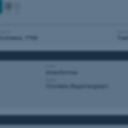
Author
Popula
(Linnaeus, 1758)
Træ
Orden
Anseriformes
Række
Chordata (Rygstrengsdyr)