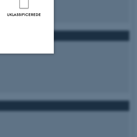
UKLASSIFICEREDE
Uklassificerede
ere nogle
rer uden disse