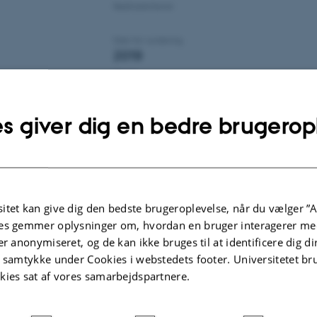
Rødlistekriterier
Dato for vurdering
2019
Trend
Stabil
Nyeste fund i Danmark
s giver dig en bedre brugerop
Kvalitetssikret af
Thorsten Johannes Skovbjerg Bal
itet kan give dig den bedste brugeroplevelse, når du vælger ”A
es gemmer oplysninger om, hvordan en bruger interagerer med
er anonymiseret, og de kan ikke bruges til at identificere dig d
Udbredelsesareal
t samtykke under Cookies i webstedets footer. Universitetet br
kies sat af vores samarbejdspartnere.
Antal historiske lokaliteter