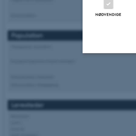
NØDVENDIGE
Dokumentation
Population
Tilbagegang i population
Populationsstørrelse (modne individer)
Nødvendige
Dokumentation (størrelse)
Dokumentation (tilbagegang)
Nødvendige cooki
grundlæggende fu
Levesteder
cookies.
Økosystem
Lever i..
Lever af..
Navn
Lever af slægter..