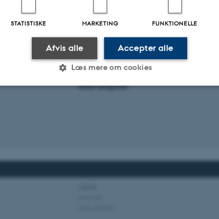
STATISTISKE
MARKETING
FUNKTIONELLE
Afvis alle
Accepter alle
Læs mere om cookies
Periode for tilbagegang i population
Ikke angivet
Statistiske
Marketing
Funktionelle
es hjælper med at gøre hjemmesiden brugbar ved at aktiv
nktioner som navigation mm. Hjemmesiden kan ikke funge
Habitat
Lever på..
Lever af arter..
Udbyder / Domæne
Udløb
Beskrivelse