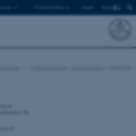
Find
 ph.d.er
Til medarbejdere
English
r Ecoscience
…
Forskningsområder
Terrestrisk økologi
Publikationer
ring af
ektresistent
, Nr.
over for