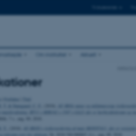
Til studerende
Til
amarbejde
Om instituttet
Aktuelt
Institut fo
kationer
o
|
Forfatter
|
Titel
. T.
& Damgaard, C. F.
, (2018).
AU-BIOs natur og miljømæssige risikovurde
t majskrydsning: BT11 x MIR162 x 1507 x GA21 der er herbicidtolerant og ins
46, 7 s., aug. 09, 2018.
. T.
, (2018).
AU-BIOS’s risikovurdering af majs MON87411, der er resistent 
 tolerant over for glyfosat
, Nr. 2018-760-000847, 6 s., aug. 09, 2018.