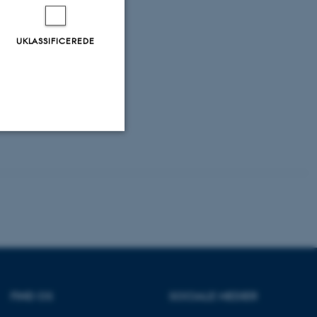
toxicity in Ash
 European
UKLASSIFICEREDE
phospholipid
al of
225-236.
Uklassificerede
ere nogle
rer uden disse
FIND OS
SOCIALE MEDIER