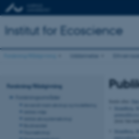
Institut for Ecoscience
Forskning/Rådgivning
Uddannelse
Erhvervss
Publi
Forskning/Rådgivning
Forskningsområder
Sortér efter:
Dat
Anvendt marin økologi og modellering
Strandberg, M
Arktisk miljø
genmodificere
Arktisk økosystemøkologi
2018-760-0008
Biodiversitet
Strandberg, M
Faunaøkologi
majsrodorm og
Ferskvandsøkologi