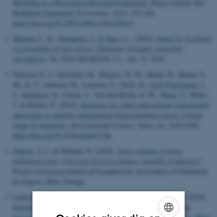
Modeling in a Hierarchical Bayesian Framework: What Controls Wet
Heathland Vegetation?
Ecosystems
,
22
(1), 152-164.
https://doi.org/10.1007/s10021-018-0259-8
Madsen, C. K.
, Damgaard, C.
& Kjær, C.
, (2019).
Status for forskning
og anvendelse af gene drives i Danmark, herunder potentielle
anvendelser
, Nr. 2019-760-001329, 5 s., okt. 21, 2019.
Petersen, E. J., Mortimer, M., Burgess, R. M., Handy, R., Hanna, S.,
Ho, K. T., Johnson, M., Loureiro, S., Selck, H.
, Scott-Fordsmand, J.
J.
, Spurgeon, D., Unrine, J., Van Den Brink, N. W.
, Wang, Y.
, White,
J. & Holden, P. (2019).
Strategies for robust and accurate experimental
approaches to quantify nanomaterial bioaccumulation across a broad
range of organisms
.
Environmental Science: Nano
, (6), 1619-1656.
https://doi.org/10.1039/c8en01378k
Dupont, Y. L.
& Holland, N. (2019).
Strip-cropping of insect
pollinated crops: Can crop diversity enhance vegetable production?
.
Poster-session præsenteret på Scandinavian Association of Pollination
Ecologists, Höör, Sverige.
Lankoandé, B.
, Lykke, A. M.
, Boussim, JI. & Ouédraogo, A. (2019).
Structure, plant diversity and future management of
Pentadesma