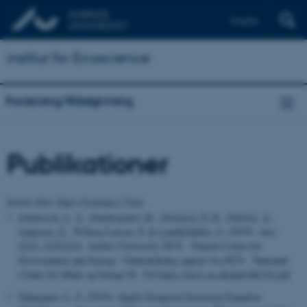
English
Institut for Ecoscience
Forskning/Rådgivning
Publikationer
Sortér efter:
Dato
|
Forfatter
|
Titel
Johansson, L. S.
, Søndergaard, M.
, Sørensen, P. B.
, Nielsen, A.
,
Jeppesen, E.
, Wiberg-Larsen, P.
& Landkildehus, F.
(2019).
Søer
2018: NOVANA
. Aarhus University, DCE - Danish Centre for
Environment and Energy. Videnskabelig rapport fra DCE - Nationalt
Center for Miljø og Energi Nr. 354
https://dce2.au.dk/pub/SR354.pdf
Damgaard, C. F.
(2019).
Spatio-Temporal Structural Equation