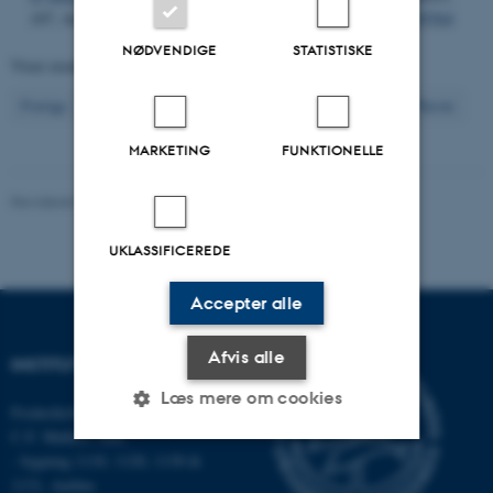
107
, Artikel 105564.
https://doi.org/10.1016/j.ecolind.2019.105564
NØDVENDIGE
STATISTISKE
Viser resultater
601 til 610
ud af
2612
61
Forrige
57
58
59
60
62
63
64
65
66
Næste
MARKETING
FUNKTIONELLE
Revideret 03.09.2024
-
Else Vihlborg Staalsen
UKLASSIFICEREDE
Accepter alle
Afvis alle
INSTITUT FOR ECOSCIENCE
Læs mere om cookies
Frederiksborgvej 399, Roskilde
C.F. Møllers Allé,
- bygning 1110, 1120, 1130 &
Nødvendige
Statistiske
Marketing
1131, Aarhus