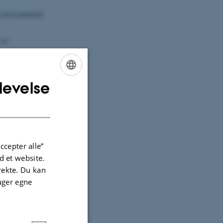
f environmental
 of
of environmental
levelse
ENGLISH
DANISH
uédraogo, A.
tachya in Burkina
8-025-23328-w
monia from
ccepter alle”
, Air, and Soil
 et website.
irekte. Du kan
 W.
(2025).
uger egne
ndida
.
0
.
(2025).