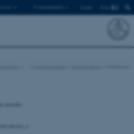
Find
 ph.d.er
Til medarbejdere
English
r Ecoscience
…
Forskningsområder
Terrestrisk økologi
Publikationer
a: principles
 2025-0811021, 6