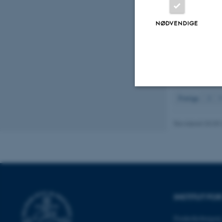
Evaluating DN
Journal of So
NØDVENDIGE
Madsen, C. K
Winding, A.
,
knowledge gaps
Rådgivningsra
Viser resultater
Forrige
2
3
Nødvendige
Revideret 03.09
Nødvendige cooki
grundlæggende fu
cookies.
INSTITUT FO
Navn
Frederiksborgvej