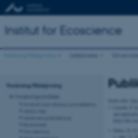
Institut for Ecoscience
Forskning/Rådgivning
Uddannelse
Erhvervss
Publi
Forskning/Rådgivning
Forskningsområder
Sortér efter:
Dat
Anvendt marin økologi og modellering
Laroche, F.
& 
Arktisk miljø
and applicati
Arktisk økosystemøkologi
https://doi.o
Biodiversitet
Ehlers, B.
& S
Faunaøkologi
s., mar. 13, 
Ferskvandsøkologi