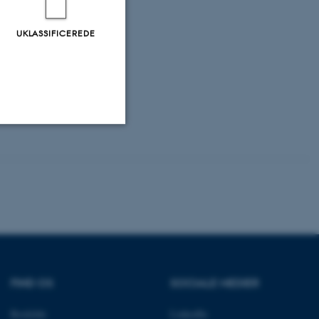
European
UKLASSIFICEREDE
dsen, C. R.
,
wledge and
og Jordbrug.
Uklassificerede
ere nogle
rer uden disse
FIND OS
SOCIALE MEDIER
Roskilde
LinkedIn