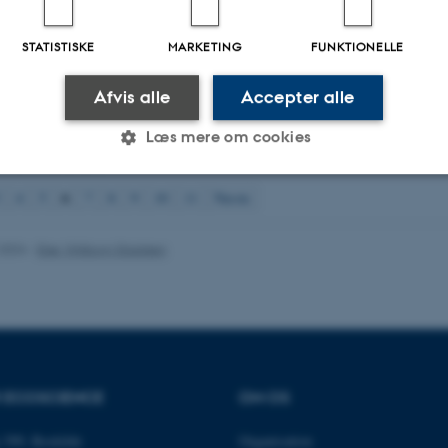
A extraction methods for eDNA metabarcoding of soil invertebrate diversity
.
il Biology
,
126
, Artikel 103751.
https://doi.org/10.1016/j.ejsobi.2025.103751
STATISTISKE
MARKETING
FUNKTIONELLE
.
, Abalos, D.
, Hama, J.
, Kale, S.
, Scott-Fordsmand, J. J.
, Peixoto, L.
, Ingvar
 Bruus, M.
, Khatri, P. K.
& Fomsgaard, I. S.
(2025).
Expert synthesis on kno
Afvis alle
Accepter alle
 of biological nitrification inhibitors
. DCA - Nationalt Center for Fødevarer 
pport fra DCA - Nationalt Center for Fødevarer og Jordbrug
Læs mere om cookies
51 til 60
ud af
2609
6
4
5
7
8
9
10
11
Næste
Statistiske
Marketing
Funktionelle
.2024
-
Else Vihlborg Staalsen
es hjælper med at gøre hjemmesiden brugbar ved at aktiv
nktioner som navigation mm. Hjemmesiden kan ikke funge
R ECOSCIENCE
OM OS
Udbyder / Domæne
Udløb
Beskrivelse
 399, Roskilde
Organisation