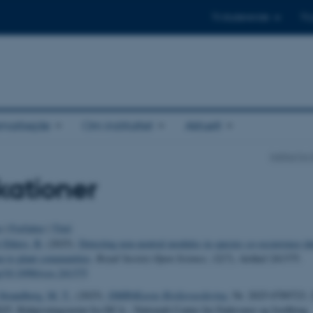
Til studerende
Til
amarbejde
Om instituttet
Aktuelt
Institut fo
kationer
o
|
Forfatter
|
Titel
Ehlers, B.
(2025).
Detecting non-neutral modules in species co-occurrence dat
on to plant communities
.
Royal Society Open Science
,
12
(7), Artikel 241375.
rg/10.1098/rsos.241375
trandberg, M. T.
, (2025).
DMR6Kuras Risikovurdering
, Nr. 2025-0789723,
2025. Rådgivningsnotat fra DCA - Nationalt Center for Fødevarer og Jordbrug